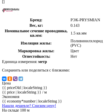
[]
Бренд:
РЭК-PRYSMIAN
Вес, кг:
0.143
Номинальное сечение проводника,
1.5 кв.мм
кв.мм:
Поливинилхлорид
Изоляция жилы:
(PVC)
Маркировка жилы:
Цвет
Огнестойкость:
Нет
Единица измерения:
метр
Сохранить или поделиться с близкими:
Цена
{{ priceOld | localeString }}
{{ price | localeString }}
/ м
Экономия
{{ economy*number | localeString }}
Нашли дешевле? Снизим цену!
На складе 100 м