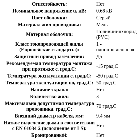
Огнестойкость:
Нет
Номинальное напряжение u, кВ:
0.66 кВ
Цвет оболочки:
Серый
Материал жил проводника:
Медь
Поливинилхлорид
Материал оболочки:
(PVC)
Класс токопроводящей жилы
1 -
(Европейские стандарты):
однопроволочная
Защитный провод заземления:
Да
Рекомендуемая температура монтажа
-15 град.C
при протяжке с, град.C:
Температура эксплуатации с, град.C:
-50 град.C
Температура эксплуатации по, град.C:
50 град.C
Наличие экрана:
Нет
Количество жил:
3
Максимально допустимая температура
70 град.C
проводника, град.C:
Внешний диаметр кабеля, мм:
9.4 мм
Низкое выделение дыма в соответствии
Нет
с EN 61034-2 (исполнение нг-LS):
Бронированый:
Нет