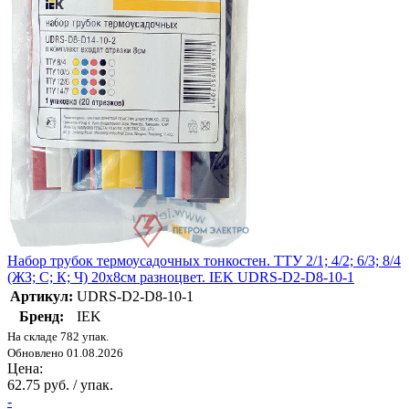
Набор трубок термоусадочных тонкостен. ТТУ 2/1; 4/2; 6/3; 8/4
(ЖЗ; С; К; Ч) 20х8см разноцвет. IEK UDRS-D2-D8-10-1
Артикул:
UDRS-D2-D8-10-1
Бренд:
IEK
На складе 782 упак.
Обновлено 01.08.2026
Цена:
62.75 руб. / упак.
-