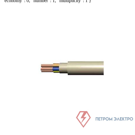
"economy": 0, "number": 1, "multiplicity": 1 }