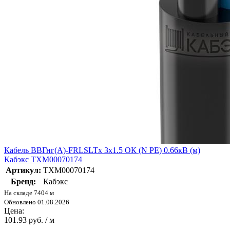
Кабель ВВГнг(А)-FRLSLTx 3х1.5 ОК (N PE) 0.66кВ (м)
Кабэкс ТХМ00070174
Артикул:
ТХМ00070174
Бренд:
Кабэкс
На складе 7404 м
Обновлено 01.08.2026
Цена:
101.93 руб. / м
-