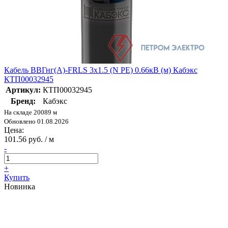
Кабель ВВГнг(А)-FRLS 3х1.5 (N PE) 0.66кВ (м) Кабэкс
КТП00032945
Артикул:
КТП00032945
Бренд:
Кабэкс
На складе 20089 м
Обновлено 01.08.2026
Цена:
101.56 руб. / м
-
+
Купить
Новинка