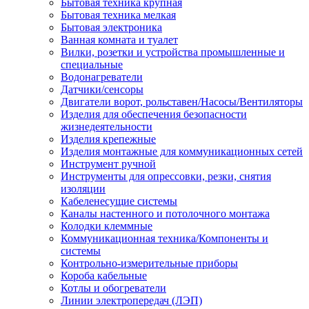
Бытовая техника крупная
Бытовая техника мелкая
Бытовая электроника
Ванная комната и туалет
Вилки, розетки и устройства промышленные и
специальные
Водонагреватели
Датчики/сенсоры
Двигатели ворот, рольставен/Насосы/Вентиляторы
Изделия для обеспечения безопасности
жизнедеятельности
Изделия крепежные
Изделия монтажные для коммуникационных сетей
Инструмент ручной
Инструменты для опрессовки, резки, снятия
изоляции
Кабеленесущие системы
Каналы настенного и потолочного монтажа
Колодки клеммные
Коммуникационная техника/Компоненты и
системы
Контрольно-измерительные приборы
Короба кабельные
Котлы и обогреватели
Линии электропередач (ЛЭП)