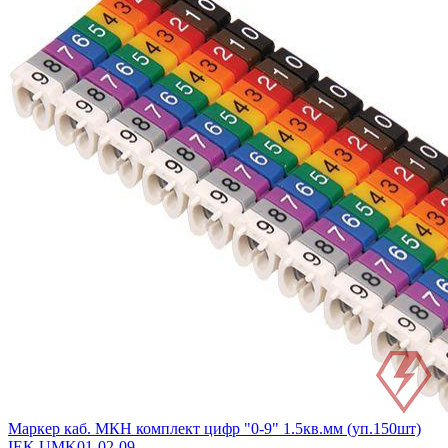
Маркер каб. МКН комплект цифр "0-9" 1.5кв.мм (уп.150шт)
IEK UMK01-02-09