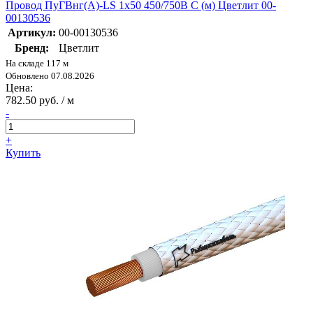
Провод ПуГВнг(А)-LS 1х50 450/750В С (м) Цветлит 00-
00130536
Артикул:
00-00130536
Бренд:
Цветлит
На складе 117 м
Обновлено 07.08.2026
Цена:
782.50 руб. / м
-
+
Купить