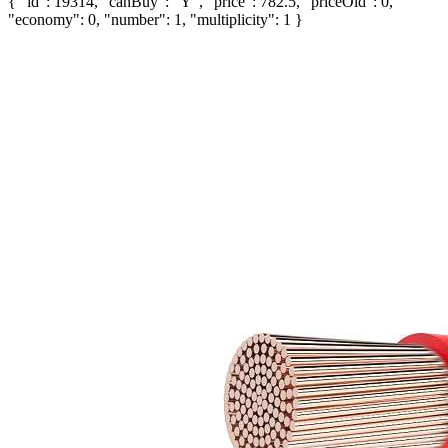
{ "id": 19314, "canBuy": "Y", "price": 782.5, "priceOld": 0,
"economy": 0, "number": 1, "multiplicity": 1 }