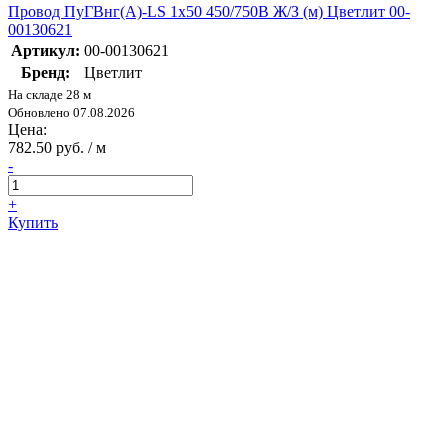
Провод ПуГВнг(А)-LS 1х50 450/750В Ж/З (м) Цветлит 00-
00130621
Артикул:
00-00130621
Бренд:
Цветлит
На складе 28 м
Обновлено 07.08.2026
Цена:
782.50 руб. / м
-
+
Купить