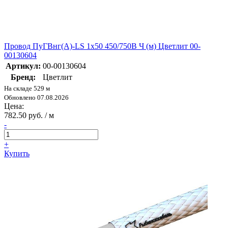
Провод ПуГВнг(А)-LS 1х50 450/750В Ч (м) Цветлит 00-
00130604
Артикул:
00-00130604
Бренд:
Цветлит
На складе 529 м
Обновлено 07.08.2026
Цена:
782.50 руб. / м
-
+
Купить