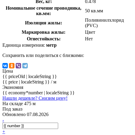
Вес, кг:
0.478
Номинальное сечение проводника,
50 кв.мм
кв.мм:
Поливинилхлорид
Изоляция жилы:
(PVC)
Маркировка жилы:
Цвет
Огнестойкость:
Нет
Единица измерения:
метр
Сохранить или поделиться с близкими:
Цена
{{ priceOld | localeString }}
{{ price | localeString }}
/ м
Экономия
{{ economy*number | localeString }}
Нашли дешевле? Снизим цену!
На складе 475 м
Под заказ
Обновлено 07.08.2026
-
+