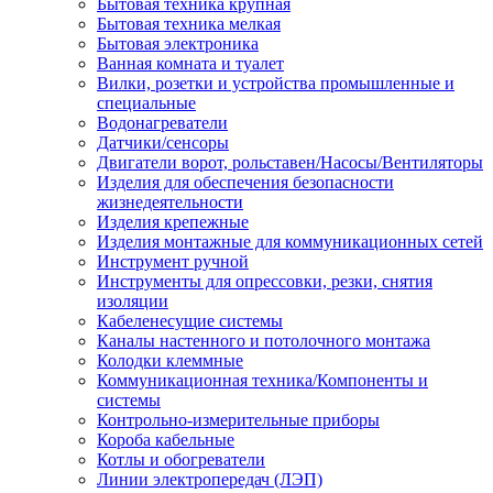
Бытовая техника крупная
Бытовая техника мелкая
Бытовая электроника
Ванная комната и туалет
Вилки, розетки и устройства промышленные и
специальные
Водонагреватели
Датчики/сенсоры
Двигатели ворот, рольставен/Насосы/Вентиляторы
Изделия для обеспечения безопасности
жизнедеятельности
Изделия крепежные
Изделия монтажные для коммуникационных сетей
Инструмент ручной
Инструменты для опрессовки, резки, снятия
изоляции
Кабеленесущие системы
Каналы настенного и потолочного монтажа
Колодки клеммные
Коммуникационная техника/Компоненты и
системы
Контрольно-измерительные приборы
Короба кабельные
Котлы и обогреватели
Линии электропередач (ЛЭП)