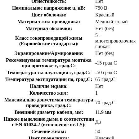
Огнестойкость:
Нет
Номинальное напряжение u, кВ:
750 В
Цвет оболочки:
Красный
Материал жил проводника:
Медный голый
Материал оболочки:
Нет (без)
5 -
Класс токопроводящей жилы
многопроволочная
(Европейские стандарты):
гибкая
Экранирование/Армирование:
Нет (без)
Рекомендуемая температура монтажа
-15 град.C
при протяжке с, град.C:
Температура эксплуатации с, град.C:
-50 град.C
Температура эксплуатации по, град.C:
65 град.C
Наличие экрана:
Нет
Количество жил:
1
Максимально допустимая температура
70 град.C
проводника, град.C:
Внешний диаметр кабеля, мм:
11.9 мм
Низкое выделение дыма в соответствии
Да
с EN 61034-2 (исполнение нг-LS):
Сечение жилы:
50
Цвет проводника:
Красный