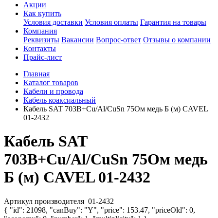
Акции
Как купить
Условия доставки
Условия оплаты
Гарантия на товары
Компания
Реквизиты
Вакансии
Вопрос-ответ
Отзывы о компании
Контакты
Прайс-лист
Главная
Каталог товаров
Кабели и провода
Кабель коаксиальный
Кабель SAT 703В+Cu/Al/CuSn 75Ом медь Б (м) CAVEL
01-2432
Кабель SAT
703В+Cu/Al/CuSn 75Ом медь
Б (м) CAVEL 01-2432
Артикул производителя
01-2432
{ "id": 21098, "canBuy": "Y", "price": 153.47, "priceOld": 0,