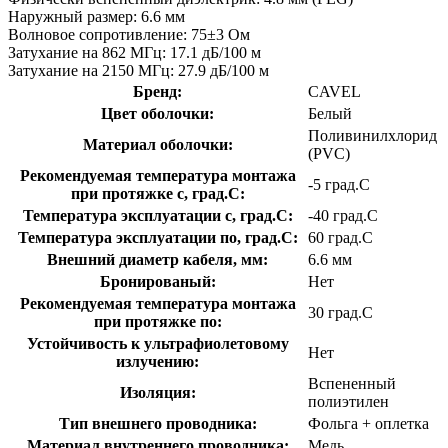
Наружный размер: 6.6 мм
Волновое сопротивление: 75±3 Ом
Затухание на 862 МГц: 17.1 дБ/100 м
Затухание на 2150 МГц: 27.9 дБ/100 м
Бренд:
CAVEL
Цвет оболочки:
Белый
Поливинилхлорид
Материал оболочки:
(PVC)
Рекомендуемая температура монтажа
-5 град.C
при протяжке с, град.C:
Температура эксплуатации с, град.C:
-40 град.C
Температура эксплуатации по, град.C:
60 град.C
Внешний диаметр кабеля, мм:
6.6 мм
Бронированый:
Нет
Рекомендуемая температура монтажа
30 град.C
при протяжке по:
Устойчивость к ультрафиолетовому
Нет
излучению:
Вспененный
Изоляция:
полиэтилен
Тип внешнего проводника:
Фольга + оплетка
Материал внутреннего проводника:
Медь