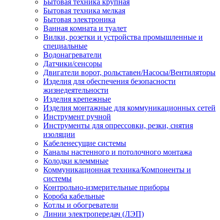
Бытовая техника крупная
Бытовая техника мелкая
Бытовая электроника
Ванная комната и туалет
Вилки, розетки и устройства промышленные и
специальные
Водонагреватели
Датчики/сенсоры
Двигатели ворот, рольставен/Насосы/Вентиляторы
Изделия для обеспечения безопасности
жизнедеятельности
Изделия крепежные
Изделия монтажные для коммуникационных сетей
Инструмент ручной
Инструменты для опрессовки, резки, снятия
изоляции
Кабеленесущие системы
Каналы настенного и потолочного монтажа
Колодки клеммные
Коммуникационная техника/Компоненты и
системы
Контрольно-измерительные приборы
Короба кабельные
Котлы и обогреватели
Линии электропередач (ЛЭП)