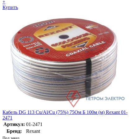
+
Купить
Кабель DG 113 Cu/Al/Cu (75%) 75Ом Б 100м (м) Rexant 01-
2471
Артикул:
01-2471
Бренд:
Rexant
Под заказ