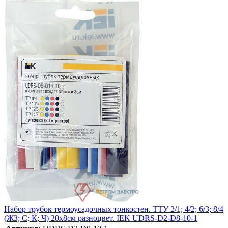
Набор трубок термоусадочных тонкостен. ТТУ 2/1; 4/2; 6/3; 8/4
(ЖЗ; С; К; Ч) 20х8см разноцвет. IEK UDRS-D2-D8-10-1