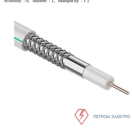
"economy": 0, "number": 1, "multiplicity": 1 }