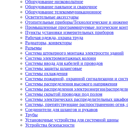
Оборудование низковольтное
Оборудование паяльное и сварочное
Оборудование телекоммуникационное
Осветительные аксессуары
Отопительные приборы/Технологические и инжене
Промышленные программируемые логические кон
Пункты установки измерительных приборов
Рабочая одежда, охрана труда
Радиаторы, конвекторы
Разъемы
Система штекерного монтажа электросети зданий
Система электромонтажных колонн
Системы ввода для кабелей и проводов
Системы защиты шланговые
Системы охлаждения
Системы пожарной, охранной сигнализации и сис
Системы распределения высокого напряжения
Системы распределения электроэнергии/распредел
Системы скрытой проводки под полом
Системы электрических распределительных шкафо
Системы, препятствующие распространению огня, 
Соединители для шлангов и рукавов
Трубы
Установочные устройства для системной шины
Устройства безопасности