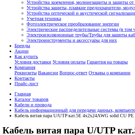
Устройства заземления, молниезащиты и защиты о
Устройства защиты, плавкие предохранители, моду
Устройства оптической и акустической сигнализац
Учетная техника
Фотоэлектрическое преобразование энергии
Электрические распределительные системы (в том 
Электроизоляционные трубы/Трубы для защиты каб
Электроинструменты и аксессуары для них
Бренды
Акции
Как купить
Условия доставки
Условия оплаты
Гарантия на товары
Компания
Реквизиты
Вакансии
Вопрос-ответ
Отзывы о компании
Контакты
Прайс-лист
Главная
Каталог товаров
Кабели и провода
Кабель информационный для передачи данных, компьют
Кабель витая пара U/UTP кат.5E 4х2х24AWG solid CU PE O
Кабель витая пара U/UTP кат.