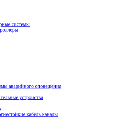
рные системы
троллеры
темы аварийного оповещения
ительные устройства
в
огнестойкие кабель-каналы