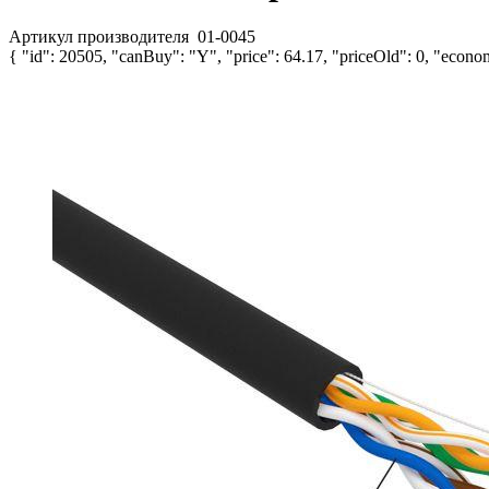
Артикул производителя
01-0045
{ "id": 20505, "canBuy": "Y", "price": 64.17, "priceOld": 0, "econom