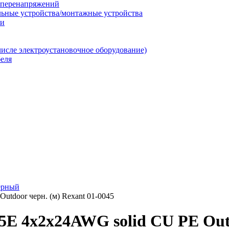
т перенапряжений
льные устройства/монтажные устройства
ии
числе электроустановочное оборудование)
еля
ерный
utdoor черн. (м) Rexant 01-0045
5E 4х2х24AWG solid CU PE Outd