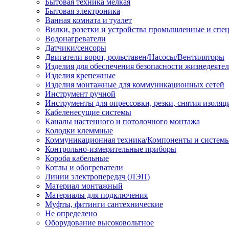
Бытовая техника мелкая
Бытовая электроника
Ванная комната и туалет
Вилки, розетки и устройства промышленные и спе
Водонагреватели
Датчики/сенсоры
Двигатели ворот, рольставен/Насосы/Вентиляторы
Изделия для обеспечения безопасности жизнедеяте
Изделия крепежные
Изделия монтажные для коммуникационных сетей
Инструмент ручной
Инструменты для опрессовки, резки, снятия изоляц
Кабеленесущие системы
Каналы настенного и потолочного монтажа
Колодки клеммные
Коммуникационная техника/Компоненты и систем
Контрольно-измерительные приборы
Короба кабельные
Котлы и обогреватели
Линии электропередач (ЛЭП)
Материал монтажный
Материалы для подключения
Муфты, фитинги сантехнические
Не определено
Оборудование высоковольтное