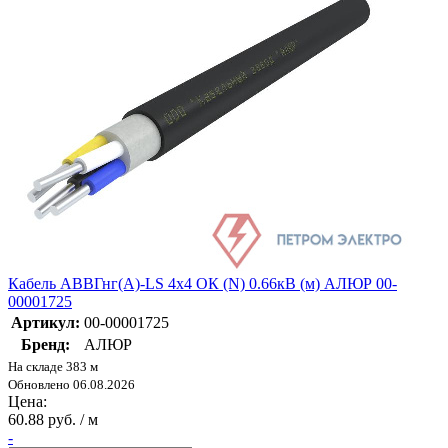
Кабель АВВГнг(А)-LS 4х4 ОК (N) 0.66кВ (м) АЛЮР 00-
00001725
Артикул:
00-00001725
Бренд:
АЛЮР
На складе 383 м
Обновлено 06.08.2026
Цена:
60.88 руб. / м
-