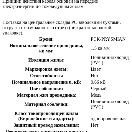
Принцип действия кабеля основан на передаче
электроэнергии по токоведущим жилам.
Поставка на центральные склады РС заводскими бухтами,
отгрузка с возможностью отреза (не кратно заводской
упаковке).
Бренд:
РЭК-PRYSMIAN
Номинальное сечение проводника,
1.5 кв.мм
кв.мм:
Поливинилхлорид
Изоляция жилы:
(PVC)
Маркировка жилы:
Цвет
Огнестойкость:
Нет
Номинальное напряжение u, кВ:
0.66 кВ
Цвет оболочки:
Черный
Материал жил проводника:
Медь
Поливинилхлорид
Материал оболочки:
(PVC)
Класс токопроводящей жилы
1 -
(Европейские стандарты):
однопроволочная
Защитный провод заземления:
Нет
Рекомендуемая температура монтажа