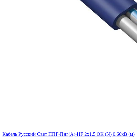
Кабель Русский Свет ППГ-Пнг(А)-HF 2х1.5 ОК (N) 0.66кВ (м)