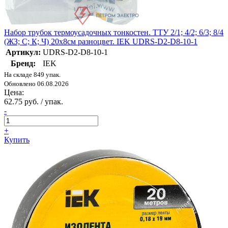
Набор трубок термоусадочных тонкостен. ТТУ 2/1; 4/2; 6/3; 8/4
(ЖЗ; С; К; Ч) 20х8см разноцвет. IEK UDRS-D2-D8-10-1
Артикул:
UDRS-D2-D8-10-1
Бренд:
IEK
На складе 849 упак.
Обновлено 06.08.2026
Цена:
62.75 руб. / упак.
-
+
Купить