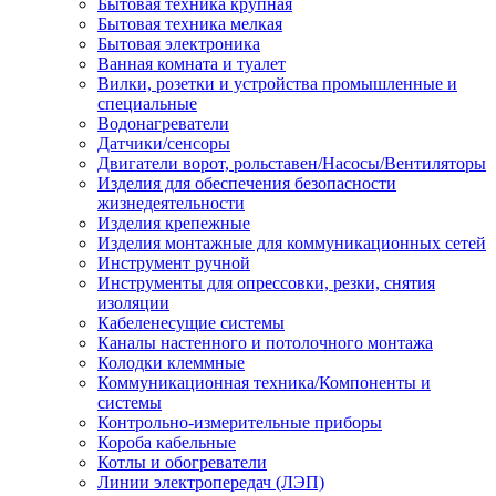
Бытовая техника крупная
Бытовая техника мелкая
Бытовая электроника
Ванная комната и туалет
Вилки, розетки и устройства промышленные и
специальные
Водонагреватели
Датчики/сенсоры
Двигатели ворот, рольставен/Насосы/Вентиляторы
Изделия для обеспечения безопасности
жизнедеятельности
Изделия крепежные
Изделия монтажные для коммуникационных сетей
Инструмент ручной
Инструменты для опрессовки, резки, снятия
изоляции
Кабеленесущие системы
Каналы настенного и потолочного монтажа
Колодки клеммные
Коммуникационная техника/Компоненты и
системы
Контрольно-измерительные приборы
Короба кабельные
Котлы и обогреватели
Линии электропередач (ЛЭП)