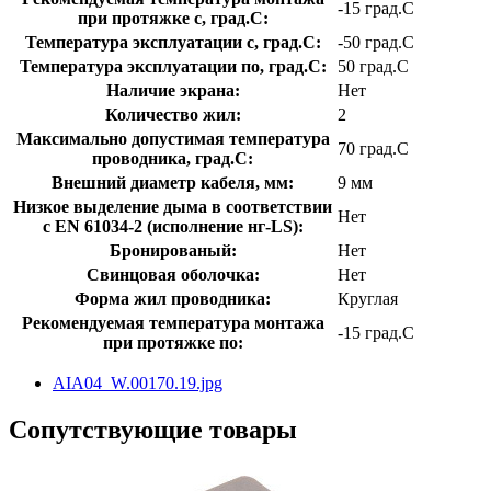
-15 град.C
при протяжке с, град.C:
Температура эксплуатации с, град.C:
-50 град.C
Температура эксплуатации по, град.C:
50 град.C
Наличие экрана:
Нет
Количество жил:
2
Максимально допустимая температура
70 град.C
проводника, град.C:
Внешний диаметр кабеля, мм:
9 мм
Низкое выделение дыма в соответствии
Нет
с EN 61034-2 (исполнение нг-LS):
Бронированый:
Нет
Свинцовая оболочка:
Нет
Форма жил проводника:
Круглая
Рекомендуемая температура монтажа
-15 град.C
при протяжке по:
AIA04_W.00170.19.jpg
Сопутствующие товары