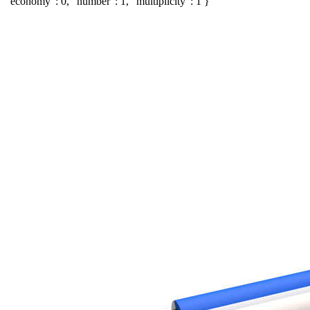
"economy": 0, "number": 1, "multiplicity": 1 }