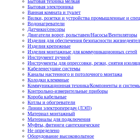
Бытовая техника мелкая
Бытовая электроника
Ванная комната и туалет
Вилки, розетки и устройства промышленные и спе
Водонагреватели
Датчики/сенсоры
Двигатели ворот, рольставен/Насосы/Вентиляторы
Изделия для обеспечения безопасности жизнедеяте
Изделия крепежные
Изделия монтажные для коммуникационных сетей
Инструмент ручной
Инструменты для опрессовки, резки, снятия изоляц
Кабеленесущие системы
Каналы настенного и потолочного монтажа
Колодки клеммные
Коммуникационная техника/Компоненты и систем
Контрольно-измерительные приборы
Короба кабельные
Котлы и обогреватели
Линии электропередач (ЛЭП)
Материал монтажный
Материалы для подключения
Муфты, фитинги сантехнические
Не определено
Оборудование высоковольтное