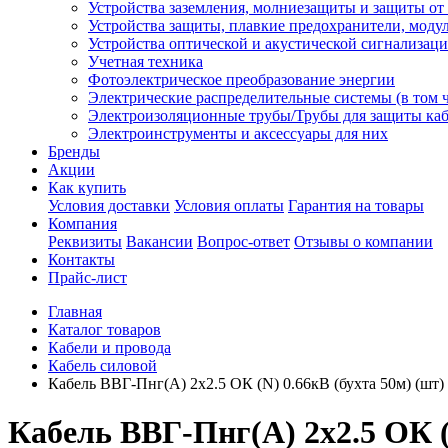
Устройства заземления, молниезащиты и защиты о
Устройства защиты, плавкие предохранители, моду
Устройства оптической и акустической сигнализац
Учетная техника
Фотоэлектрическое преобразование энергии
Электрические распределительные системы (в том 
Электроизоляционные трубы/Трубы для защиты каб
Электроинструменты и аксессуары для них
Бренды
Акции
Как купить
Условия доставки
Условия оплаты
Гарантия на товары
Компания
Реквизиты
Вакансии
Вопрос-ответ
Отзывы о компании
Контакты
Прайс-лист
Главная
Каталог товаров
Кабели и провода
Кабель силовой
Кабель ВВГ-Пнг(А) 2х2.5 ОК (N) 0.66кВ (бухта 50м) (
Кабель ВВГ-Пнг(А) 2х2.5 ОК 