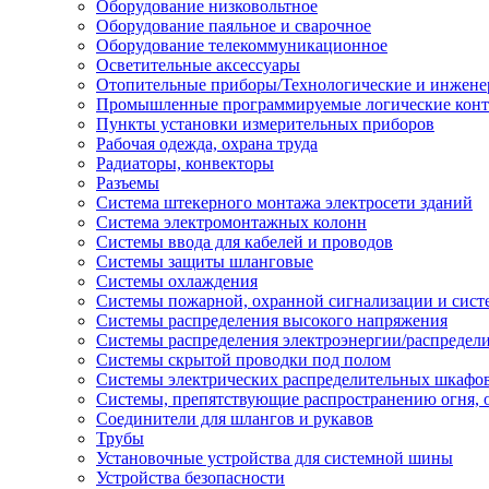
Оборудование низковольтное
Оборудование паяльное и сварочное
Оборудование телекоммуникационное
Осветительные аксессуары
Отопительные приборы/Технологические и инжене
Промышленные программируемые логические кон
Пункты установки измерительных приборов
Рабочая одежда, охрана труда
Радиаторы, конвекторы
Разъемы
Система штекерного монтажа электросети зданий
Система электромонтажных колонн
Системы ввода для кабелей и проводов
Системы защиты шланговые
Системы охлаждения
Системы пожарной, охранной сигнализации и сис
Системы распределения высокого напряжения
Системы распределения электроэнергии/распредел
Системы скрытой проводки под полом
Системы электрических распределительных шкафо
Системы, препятствующие распространению огня, 
Соединители для шлангов и рукавов
Трубы
Установочные устройства для системной шины
Устройства безопасности