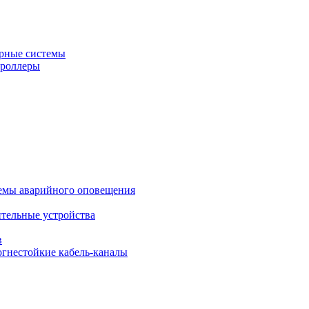
рные системы
троллеры
темы аварийного оповещения
ительные устройства
в
огнестойкие кабель-каналы