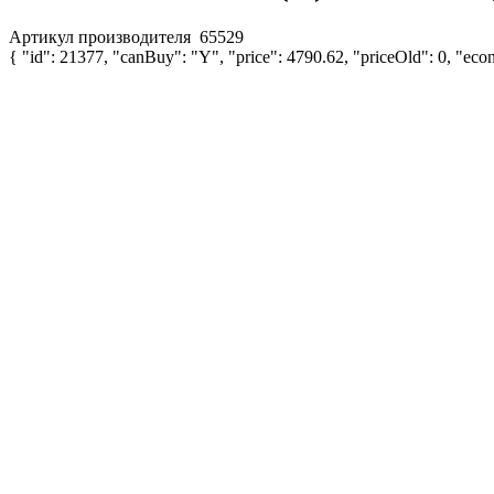
Артикул производителя
65529
{ "id": 21377, "canBuy": "Y", "price": 4790.62, "priceOld": 0, "econ