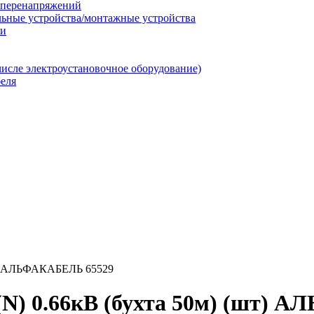
т перенапряжений
льные устройства/монтажные устройства
ии
числе электроустановочное оборудование)
еля
шт) АЛЬФАКАБЕЛЬ 65529
(N) 0.66кВ (бухта 50м) (шт)