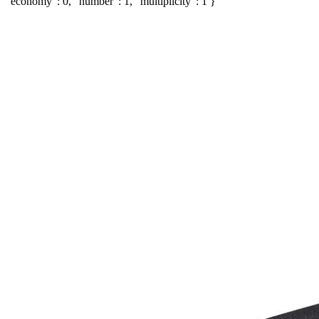
"economy": 0, "number": 1, "multiplicity": 1 }