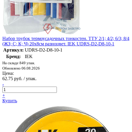
Набор трубок термоусадочных тонкостен. ТТУ 2/1; 4/2; 6/3; 8/4
(ЖЗ; С; К; Ч) 20х8см разноцвет. IEK UDRS-D2-D8-10-1
Артикул:
UDRS-D2-D8-10-1
Бренд:
IEK
На складе 849 упак.
Обновлено 06.08.2026
Цена:
62.75 руб. / упак.
-
+
Купить