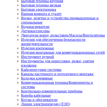
Бытовая техника крупная
Бытовая техника мелкая
Бытовая электроника
Ванная комната и туалет
Вилки, розетки и устройства промышленные и
специальные
Водонагреватели
Датчики/сенсоры
Двигатели ворот, рольставен/Насосы/Вентиляторы
Изделия для обеспечения безопасности
жизнедеятельности
Изделия крепежные
Изделия монтажные для коммуникационных сетей
Инструмент ручной
Инструменты для опрессовки, резки, снятия
изоляции
Кабеленесущие системы
Каналы настенного и потолочного монтажа
Колодки клеммные
Коммуникационная техника/Компоненты и
системы
Контрольно-измерительные приборы
Короба кабельные
Котлы и обогреватели
Линии электропередач (ЛЭП)