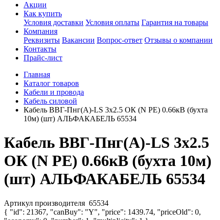
Акции
Как купить
Условия доставки
Условия оплаты
Гарантия на товары
Компания
Реквизиты
Вакансии
Вопрос-ответ
Отзывы о компании
Контакты
Прайс-лист
Главная
Каталог товаров
Кабели и провода
Кабель силовой
Кабель ВВГ-Пнг(А)-LS 3х2.5 ОК (N PE) 0.66кВ (бухта
10м) (шт) АЛЬФАКАБЕЛЬ 65534
Кабель ВВГ-Пнг(А)-LS 3х2.5
ОК (N PE) 0.66кВ (бухта 10м)
(шт) АЛЬФАКАБЕЛЬ 65534
Артикул производителя
65534
{ "id": 21367, "canBuy": "Y", "price": 1439.74, "priceOld": 0,