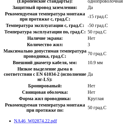
(Европейские стандарты):
однопроволочная
Защитный провод заземления:
Да
Рекомендуемая температура монтажа
-15 град.C
при протяжке с, град.C:
Температура эксплуатации с, град.C:
-50 град.C
Температура эксплуатации по, град.C:
50 град.C
Наличие экрана:
Нет
Количество жил:
3
Максимально допустимая температура
70 град.C
проводника, град.C:
Внешний диаметр кабеля, мм:
10.9 мм
Низкое выделение дыма в
соответствии с EN 61034-2 (исполнение
Да
нг-LS):
Бронированый:
Нет
Свинцовая оболочка:
Нет
Форма жил проводника:
Круглая
Рекомендуемая температура монтажа
50 град.C
при протяжке по:
NA46_W02874.22.pdf