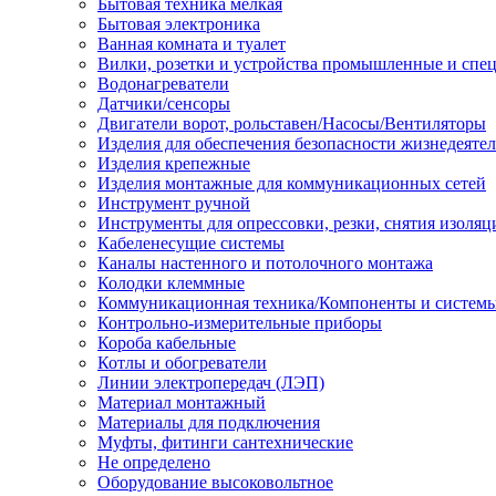
Бытовая техника мелкая
Бытовая электроника
Ванная комната и туалет
Вилки, розетки и устройства промышленные и спе
Водонагреватели
Датчики/сенсоры
Двигатели ворот, рольставен/Насосы/Вентиляторы
Изделия для обеспечения безопасности жизнедеяте
Изделия крепежные
Изделия монтажные для коммуникационных сетей
Инструмент ручной
Инструменты для опрессовки, резки, снятия изоляц
Кабеленесущие системы
Каналы настенного и потолочного монтажа
Колодки клеммные
Коммуникационная техника/Компоненты и систем
Контрольно-измерительные приборы
Короба кабельные
Котлы и обогреватели
Линии электропередач (ЛЭП)
Материал монтажный
Материалы для подключения
Муфты, фитинги сантехнические
Не определено
Оборудование высоковольтное