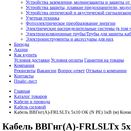
Устройства заземления, молниезащиты и защиты о
Устройства защиты, плавкие предохранители, моду
Устройства оптической и акустической сигнализац
Учетная техника
Фотоэлектрическое преобразование энергии
Электрические распределительные системы (в том 
Электроизоляционные трубы/Трубы для защиты каб
Электроинструменты и аксессуары для них
Бренды
Акции
Как купить
Условия доставки
Условия оплаты
Гарантия на товары
Компания
Реквизиты
Вакансии
Вопрос-ответ
Отзывы о компании
Контакты
Прайс-лист
Главная
Каталог товаров
Кабели и провода
Кабель силовой
Кабель ВВГнг(А)-FRLSLTx 5х10 ОК (N PE) 1кВ (м) Конк
Кабель ВВГнг(А)-FRLSLTx 5х1