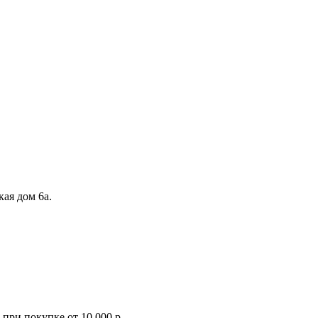
кая дом 6а.
при покупке от 10 000 р.