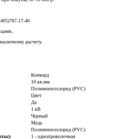
495)787-17-46
ицами,
зналичному расчету.
Конкорд
10 кв.мм
Поливинилхлорид (PVC)
Цвет
Да
1 кВ
Черный
Медь
Поливинилхлорид (PVC)
рты):
1 - однопроволочная