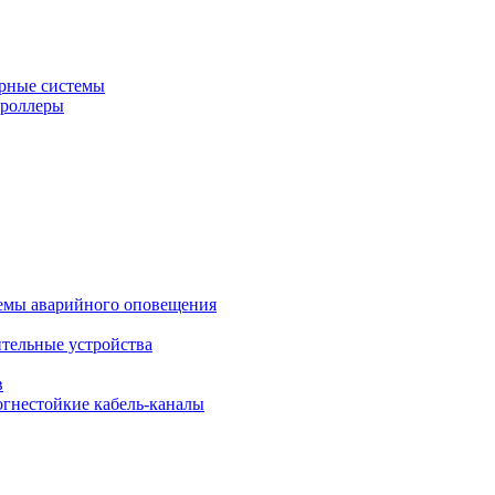
рные системы
троллеры
темы аварийного оповещения
ительные устройства
в
огнестойкие кабель-каналы