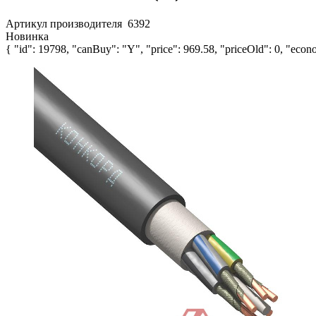
Артикул производителя
6392
Новинка
{ "id": 19798, "canBuy": "Y", "price": 969.58, "priceOld": 0, "econo