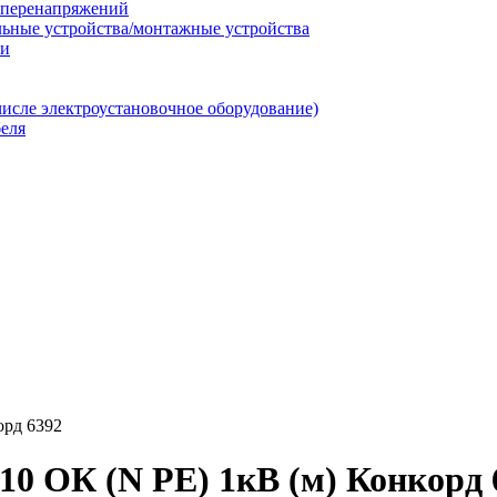
т перенапряжений
льные устройства/монтажные устройства
ии
числе электроустановочное оборудование)
еля
орд 6392
0 ОК (N PE) 1кВ (м) Конкорд 