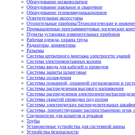
Оборудование низковольтное
Оборудование паяльное и сварочное
Оборудование телекоммуникационное
Осветительные аксессуары
Отопительные приборы/Технологические и инжене
Промышленные программируемые логические кон
Пункты установки измерительных приборов
Рабочая одежда, охрана труда
Радиаторы, конвекторы
Разъемы
Система штекерного монтажа электросети зданий
Система электромонтажных колонн
Системы ввода для кабелей и проводов
Системы защиты шланговые
Системы охлаждения
Системы пожарной, охранной сигнализации и сис
Системы распределения высокого напряжения
Системы распределения электроэнергии/распредел
Системы скрытой проводки под полом
Системы электрических распределительных шкафо
Системы, препятствующие распространению огня, 
Соединители для шлангов и рукавов
Трубы
Установочные устройства для системной шины
Устройства безопасности