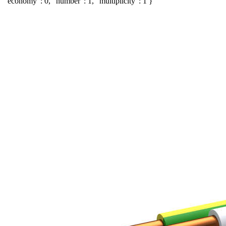
"economy": 0, "number": 1, "multiplicity": 1 }