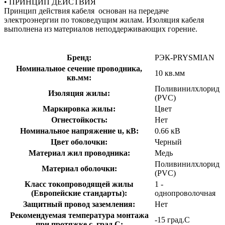
• ПРИНЦИП ДЕЙСТВИЯ
Принцип действия кабеля основан на передаче
электроэнергии по токоведущим жилам. Изоляция кабеля
выполнена из материалов неподдерживающих горение.
Бренд:
РЭК-PRYSMIAN
Номинальное сечение проводника,
10 кв.мм
кв.мм:
Поливинилхлорид
Изоляция жилы:
(PVC)
Маркировка жилы:
Цвет
Огнестойкость:
Нет
Номинальное напряжение u, кВ:
0.66 кВ
Цвет оболочки:
Черный
Материал жил проводника:
Медь
Поливинилхлорид
Материал оболочки:
(PVC)
Класс токопроводящей жилы
1 -
(Европейские стандарты):
однопроволочная
Защитный провод заземления:
Нет
Рекомендуемая температура монтажа
-15 град.C
при протяжке с, град.C: