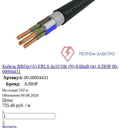
Кабель ВВГнг(А)-FRLS 4х10 ОК (N) 0.66кВ (м) АЛЮР 00-
00004431
Артикул:
00-00004431
Бренд:
АЛЮР
На складе 542 м
Обновлено 06.08.2026
Цена:
735.46 руб. / м
-
+
Купить