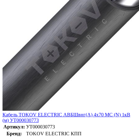
Кабель TOKOV ELECTRIC АВБШвнг(А) 4х70 МС (N) 1кВ
(м) УТ000030773
Артикул:
УТ000030773
Бренд:
TOKOV ELECTRIC КПП