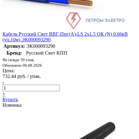
Кабель Русский Свет ВВГ-Пнг(А)-LS 2х1.5 ОК (N) 0.66кВ
(уп.10м) ЭК000093290
Артикул:
ЭК000093290
Бренд:
Русский Свет КПП
На складе 50 упак.
Обновлено 06.08.2026
Цена:
732.44 руб. / упак.
-
+
Купить
Новинка