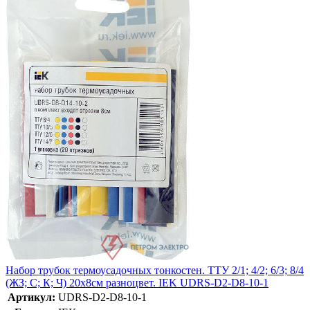
Набор трубок термоусадочных тонкостен. ТТУ 2/1; 4/2; 6/3; 8/4
(ЖЗ; С; К; Ч) 20х8см разноцвет. IEK UDRS-D2-D8-10-1
Артикул:
UDRS-D2-D8-10-1