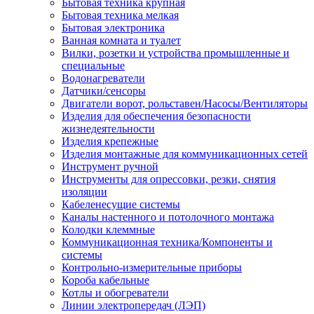
Бытовая техника крупная
Бытовая техника мелкая
Бытовая электроника
Ванная комната и туалет
Вилки, розетки и устройства промышленные и
специальные
Водонагреватели
Датчики/сенсоры
Двигатели ворот, рольставен/Насосы/Вентиляторы
Изделия для обеспечения безопасности
жизнедеятельности
Изделия крепежные
Изделия монтажные для коммуникационных сетей
Инструмент ручной
Инструменты для опрессовки, резки, снятия
изоляции
Кабеленесущие системы
Каналы настенного и потолочного монтажа
Колодки клеммные
Коммуникационная техника/Компоненты и
системы
Контрольно-измерительные приборы
Короба кабельные
Котлы и обогреватели
Линии электропередач (ЛЭП)