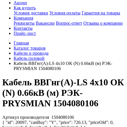
Акции
Как купить
Условия доставки
Условия оплаты
Гарантия на товары
Компания
Реквизиты
Вакансии
Вопрос-ответ
Отзывы о компании
Контакты
Прайс-лист
Главная
Каталог товаров
Кабели и провода
Кабель силовой
Кабель ВВГнг(А)-LS 4х10 ОК (N) 0.66кВ (м) РЭК-
PRYSMIAN 1504080106
Кабель ВВГнг(А)-LS 4х10 ОК
(N) 0.66кВ (м) РЭК-
PRYSMIAN 1504080106
Артикул производителя
1504080106
{ "id": 20097, "canBuy": "Y", "price": 726.13, "priceOld": 0,