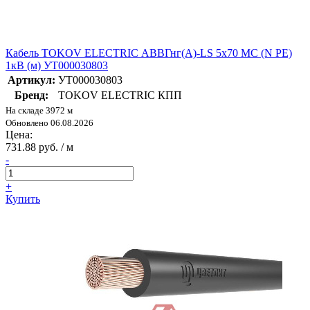
Кабель TOKOV ELECTRIC АВВГнг(А)-LS 5х70 МС (N PE)
1кВ (м) УТ000030803
Артикул:
УТ000030803
Бренд:
TOKOV ELECTRIC КПП
На складе 3972 м
Обновлено 06.08.2026
Цена:
731.88 руб. / м
-
+
Купить