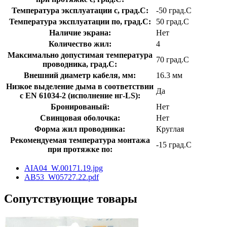
Температура эксплуатации с, град.C:
-50 град.C
Температура эксплуатации по, град.C:
50 град.C
Наличие экрана:
Нет
Количество жил:
4
Максимально допустимая температура
70 град.C
проводника, град.C:
Внешний диаметр кабеля, мм:
16.3 мм
Низкое выделение дыма в соответствии
Да
с EN 61034-2 (исполнение нг-LS):
Бронированый:
Нет
Свинцовая оболочка:
Нет
Форма жил проводника:
Круглая
Рекомендуемая температура монтажа
-15 град.C
при протяжке по:
AIA04_W.00171.19.jpg
AB53_W05727.22.pdf
Сопутствующие товары