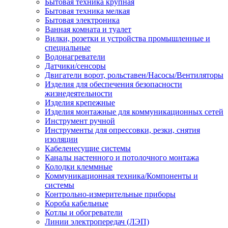
Бытовая техника крупная
Бытовая техника мелкая
Бытовая электроника
Ванная комната и туалет
Вилки, розетки и устройства промышленные и
специальные
Водонагреватели
Датчики/сенсоры
Двигатели ворот, рольставен/Насосы/Вентиляторы
Изделия для обеспечения безопасности
жизнедеятельности
Изделия крепежные
Изделия монтажные для коммуникационных сетей
Инструмент ручной
Инструменты для опрессовки, резки, снятия
изоляции
Кабеленесущие системы
Каналы настенного и потолочного монтажа
Колодки клеммные
Коммуникационная техника/Компоненты и
системы
Контрольно-измерительные приборы
Короба кабельные
Котлы и обогреватели
Линии электропередач (ЛЭП)