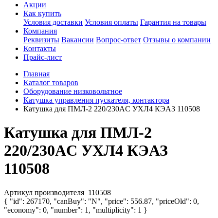
Акции
Как купить
Условия доставки
Условия оплаты
Гарантия на товары
Компания
Реквизиты
Вакансии
Вопрос-ответ
Отзывы о компании
Контакты
Прайс-лист
Главная
Каталог товаров
Оборудование низковольтное
Катушка управления пускателя, контактора
Катушка для ПМЛ-2 220/230AC УХЛ4 КЭАЗ 110508
Катушка для ПМЛ-2
220/230AC УХЛ4 КЭАЗ
110508
Артикул производителя
110508
{ "id": 267170, "canBuy": "N", "price": 556.87, "priceOld": 0,
"economy": 0, "number": 1, "multiplicity": 1 }