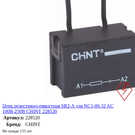
Цепь резистивно-емкостная SR2-A для NC1-09-32 AC
100В-250В CHINT 228520
Артикул:
228520
Бренд:
CHINT
На складе 131 шт.