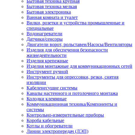
Бытовая техника крупная
Бытовая техника мелкая
Бытовая электроника
Ванная комната и туалет
Вилки, розетки и устройства промышленные и
специальные
Водонагреватели
Датчики/сенсоры
Двигатели ворот, рольставен/Насосы/Вентиляторы
Изделия для обеспечения безопасности
жизнедеятельности
Изделия крепежные
Изделия монтажные для коммуникационных сетей
Инструмент ручной
Инструменты для опрессовки, резки, снятия
изоляции
Кабеленесущие системы
Каналы настенного и потолочного монтажа
Колодки клеммные
Коммуникационная техника/Компоненты и
системы
Контрольно-измерительные приборы
Короба кабельные
Котлы и обогреватели
Линии электропередач (ЛЭП)