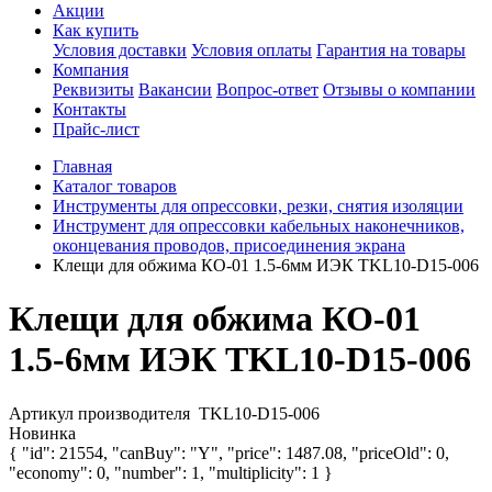
Акции
Как купить
Условия доставки
Условия оплаты
Гарантия на товары
Компания
Реквизиты
Вакансии
Вопрос-ответ
Отзывы о компании
Контакты
Прайс-лист
Главная
Каталог товаров
Инструменты для опрессовки, резки, снятия изоляции
Инструмент для опрессовки кабельных наконечников,
оконцевания проводов, присоединения экрана
Клещи для обжима КО-01 1.5-6мм ИЭК TKL10-D15-006
Клещи для обжима КО-01
1.5-6мм ИЭК TKL10-D15-006
Артикул производителя
TKL10-D15-006
Новинка
{ "id": 21554, "canBuy": "Y", "price": 1487.08, "priceOld": 0,
"economy": 0, "number": 1, "multiplicity": 1 }