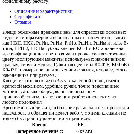
безналичному расчету.
Описание и характеристики
Сертификаты
Отзывы
Клещи обжимные предназначены для опрессовки основных
видов и типоразмеров изолированных наконечников, таких
как НВИ, НКИ, РпИп, РпИм, РпИо, РшИп, РшИм и гильз Е-
типа, НГИ-2, НГ. На губках клещей КО-1 и КО-2 нанесена
идентификационная цветовая маркировка, соответствующая
цвету изолирующей манжеты используемых наконечников:
красная, синяя и желтая. Губки клещей типа К0-05Е, К0-06Е и
К0-07Е промаркированы значением сечения, используемого
наконечника или разъема.
Клещи, изготовленные из 3-мм закаленной стали, имеют
храповой механизм, удобные ручки, точно подогнанные
матрицы, а также оборудованы специальным
приспособлением, позволяющим разблокировать их из
любого положения.
Эргономичный дизайн, небольшие размеры и вес, простота и
надежность в обращении делает работу с этими клещами не
только быстрой и удобной, но и приятной.
Бренд:
IEK
Поперечное сечение с:
6 кв.мм