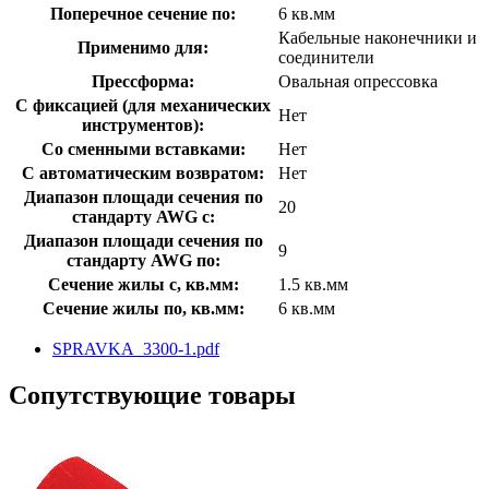
Поперечное сечение по:
6 кв.мм
Кабельные наконечники и
Применимо для:
соединители
Прессформа:
Овальная опрессовка
С фиксацией (для механических
Нет
инструментов):
Со сменными вставками:
Нет
С автоматическим возвратом:
Нет
Диапазон площади сечения по
20
стандарту AWG с:
Диапазон площади сечения по
9
стандарту AWG по:
Сечение жилы с, кв.мм:
1.5 кв.мм
Сечение жилы по, кв.мм:
6 кв.мм
SPRAVKA_3300-1.pdf
Сопутствующие товары