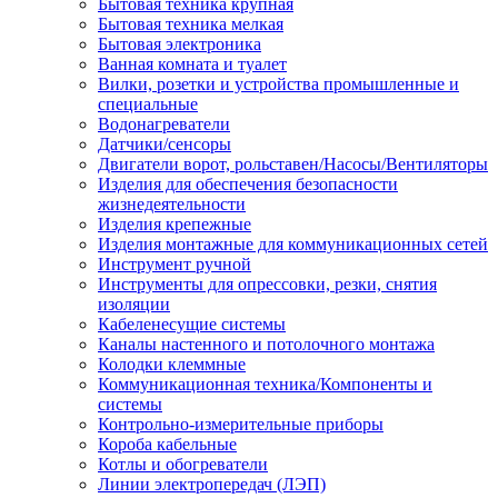
Бытовая техника крупная
Бытовая техника мелкая
Бытовая электроника
Ванная комната и туалет
Вилки, розетки и устройства промышленные и
специальные
Водонагреватели
Датчики/сенсоры
Двигатели ворот, рольставен/Насосы/Вентиляторы
Изделия для обеспечения безопасности
жизнедеятельности
Изделия крепежные
Изделия монтажные для коммуникационных сетей
Инструмент ручной
Инструменты для опрессовки, резки, снятия
изоляции
Кабеленесущие системы
Каналы настенного и потолочного монтажа
Колодки клеммные
Коммуникационная техника/Компоненты и
системы
Контрольно-измерительные приборы
Короба кабельные
Котлы и обогреватели
Линии электропередач (ЛЭП)