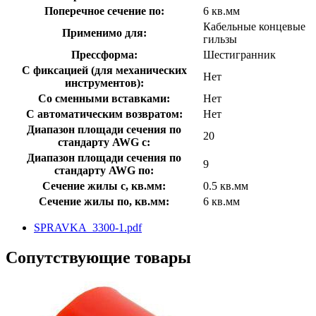
Поперечное сечение по:
6 кв.мм
Кабельные концевые
Применимо для:
гильзы
Прессформа:
Шестигранник
С фиксацией (для механических
Нет
инструментов):
Со сменными вставками:
Нет
С автоматическим возвратом:
Нет
Диапазон площади сечения по
20
стандарту AWG с:
Диапазон площади сечения по
9
стандарту AWG по:
Сечение жилы с, кв.мм:
0.5 кв.мм
Сечение жилы по, кв.мм:
6 кв.мм
SPRAVKA_3300-1.pdf
Сопутствующие товары