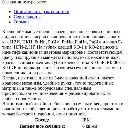
безналичному расчету.
Описание и характеристики
Сертификаты
Отзывы
Клещи обжимные предназначены для опрессовки основных
видов и типоразмеров изолированных наконечников, таких
как НВИ, НКИ, РпИп, РпИм, РпИо, РшИп, РшИм и гильз Е-
типа, НГИ-2, НГ. На губках клещей КО-1 и КО-2 нанесена
идентификационная цветовая маркировка, соответствующая
цвету изолирующей манжеты используемых наконечников:
красная, синяя и желтая. Губки клещей типа К0-05Е, К0-06Е и
К0-07Е промаркированы значением сечения, используемого
наконечника или разъема.
Клещи, изготовленные из 3-мм закаленной стали, имеют
храповой механизм, удобные ручки, точно подогнанные
матрицы, а также оборудованы специальным
приспособлением, позволяющим разблокировать их из
любого положения.
Эргономичный дизайн, небольшие размеры и вес, простота и
надежность в обращении делает работу с этими клещами не
только быстрой и удобной, но и приятной.
Бренд:
IEK
Поперечное сечение с:
6 кв.мм