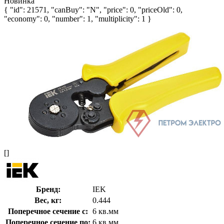
Новинка
{ "id": 21571, "canBuy": "N", "price": 0, "priceOld": 0,
"economy": 0, "number": 1, "multiplicity": 1 }
[]
Бренд:
IEK
Вес, кг:
0.444
Поперечное сечение с:
6 кв.мм
Поперечное сечение по:
6 кв.мм