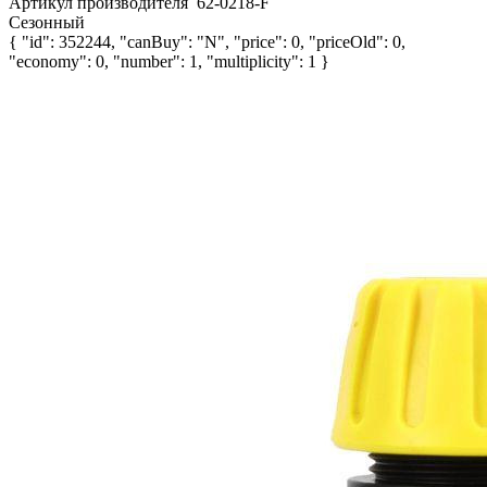
Артикул производителя
62-0218-F
Сезонный
{ "id": 352244, "canBuy": "N", "price": 0, "priceOld": 0,
"economy": 0, "number": 1, "multiplicity": 1 }