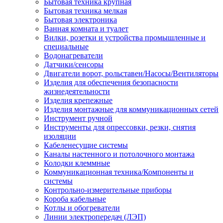
Бытовая техника крупная
Бытовая техника мелкая
Бытовая электроника
Ванная комната и туалет
Вилки, розетки и устройства промышленные и
специальные
Водонагреватели
Датчики/сенсоры
Двигатели ворот, рольставен/Насосы/Вентиляторы
Изделия для обеспечения безопасности
жизнедеятельности
Изделия крепежные
Изделия монтажные для коммуникационных сетей
Инструмент ручной
Инструменты для опрессовки, резки, снятия
изоляции
Кабеленесущие системы
Каналы настенного и потолочного монтажа
Колодки клеммные
Коммуникационная техника/Компоненты и
системы
Контрольно-измерительные приборы
Короба кабельные
Котлы и обогреватели
Линии электропередач (ЛЭП)