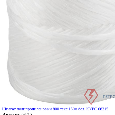
Шпагат полипропиленовый 800 текс 150м бел. КУРС 68215
Артикул:
68215