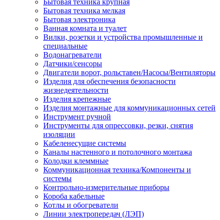
Бытовая техника крупная
Бытовая техника мелкая
Бытовая электроника
Ванная комната и туалет
Вилки, розетки и устройства промышленные и
специальные
Водонагреватели
Датчики/сенсоры
Двигатели ворот, рольставен/Насосы/Вентиляторы
Изделия для обеспечения безопасности
жизнедеятельности
Изделия крепежные
Изделия монтажные для коммуникационных сетей
Инструмент ручной
Инструменты для опрессовки, резки, снятия
изоляции
Кабеленесущие системы
Каналы настенного и потолочного монтажа
Колодки клеммные
Коммуникационная техника/Компоненты и
системы
Контрольно-измерительные приборы
Короба кабельные
Котлы и обогреватели
Линии электропередач (ЛЭП)