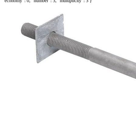
"economy": 0, "number": 3, "multiplicity": 3 }