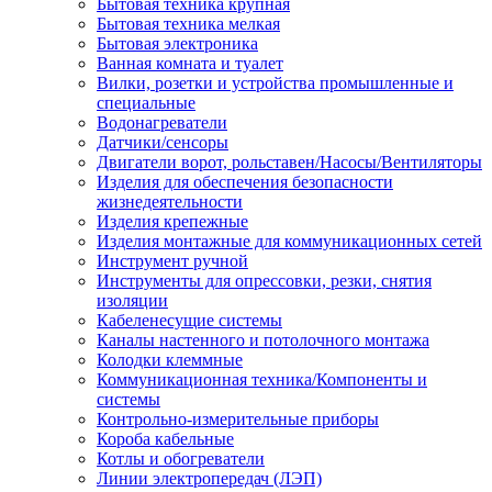
Бытовая техника крупная
Бытовая техника мелкая
Бытовая электроника
Ванная комната и туалет
Вилки, розетки и устройства промышленные и
специальные
Водонагреватели
Датчики/сенсоры
Двигатели ворот, рольставен/Насосы/Вентиляторы
Изделия для обеспечения безопасности
жизнедеятельности
Изделия крепежные
Изделия монтажные для коммуникационных сетей
Инструмент ручной
Инструменты для опрессовки, резки, снятия
изоляции
Кабеленесущие системы
Каналы настенного и потолочного монтажа
Колодки клеммные
Коммуникационная техника/Компоненты и
системы
Контрольно-измерительные приборы
Короба кабельные
Котлы и обогреватели
Линии электропередач (ЛЭП)