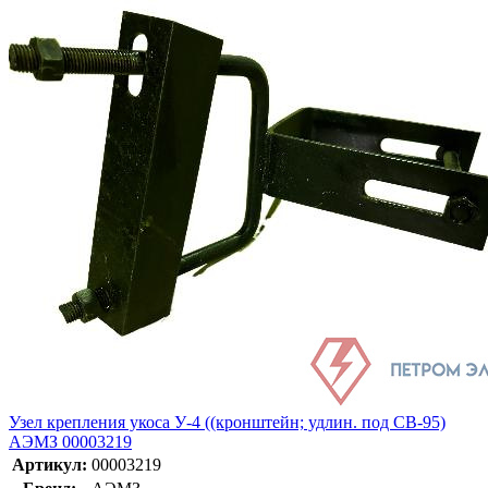
Узел крепления укоса У-4 ((кронштейн; удлин. под СВ-95)
АЭМЗ 00003219
Артикул:
00003219