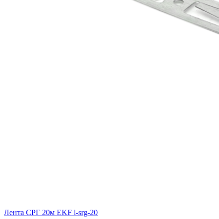
Лента СРГ 20м EKF l-srg-20