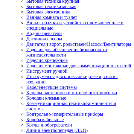
Бытовая техника крупная
Бытовая техника мелкая
Бытовая электроника
Ванная комната и туалет
Вилки, розетки и устройства промышленные и
специальные
Водонагреватели
Датчики/сенсоры
Двигатели ворот, рольставен/Насосы/Вентиляторы
Изделия для обеспечения безопасности
жизнедеятельности
Изделия крепежные
Изделия монтажные для коммуникационных сетей
Инструмент ручной
Инструменты для опрессовки, резки, снятия
изоляции
Кабеленесущие системы
Каналы настенного и потолочного монтажа
Колодки клеммные
Коммуникационная техника/Компоненты и
системы
Контрольно-измерительные приборы
Короба кабельные
Котлы и обогреватели
Линии электропередач (ЛЭП)