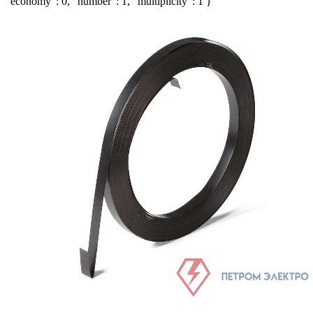
"economy": 0, "number": 1, "multiplicity": 1 }