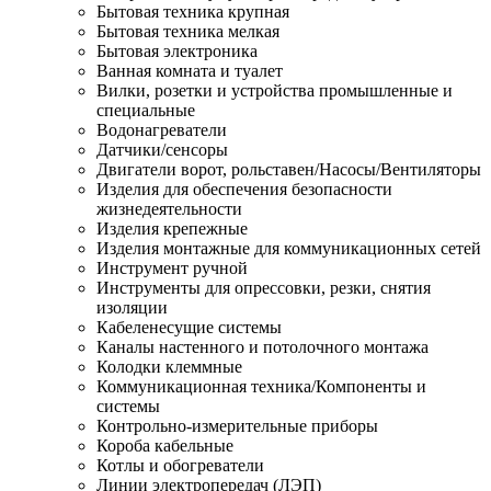
Бытовая техника крупная
Бытовая техника мелкая
Бытовая электроника
Ванная комната и туалет
Вилки, розетки и устройства промышленные и
специальные
Водонагреватели
Датчики/сенсоры
Двигатели ворот, рольставен/Насосы/Вентиляторы
Изделия для обеспечения безопасности
жизнедеятельности
Изделия крепежные
Изделия монтажные для коммуникационных сетей
Инструмент ручной
Инструменты для опрессовки, резки, снятия
изоляции
Кабеленесущие системы
Каналы настенного и потолочного монтажа
Колодки клеммные
Коммуникационная техника/Компоненты и
системы
Контрольно-измерительные приборы
Короба кабельные
Котлы и обогреватели
Линии электропередач (ЛЭП)