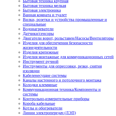
Бытовая техника крупная
Бытовая техника мелкая
Бытовая электроника
Ванная комната и туалет
Вилки, розетки и устройства промышленные и
специальные
Водонагреватели
Датчики/сенсоры
Двигатели ворот, рольставен/Насосы/Вентиляторы
Изделия для обеспечения безопасности
жизнедеятельности
Изделия крепежные
Изделия монтажные для коммуникационных сетей
Инструмент ручной
Инструменты для опрессовки, резки, снятия
изоляции
Кабеленесущие системы
Каналы настенного и потолочного монтажа
Колодки клеммные
Коммуникационная техника/Компоненты и
системы
Контрольно-измерительные приборы
Короба кабельные
Котлы и обогреватели
Линии электропередач (ЛЭП)