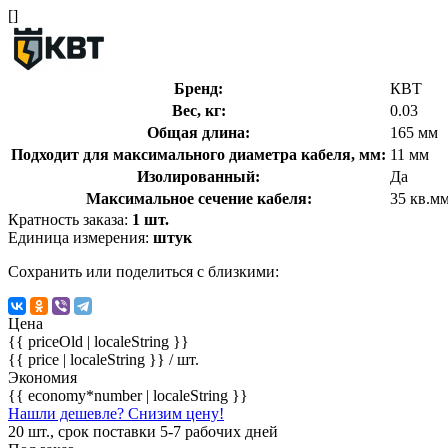
[]
Бренд:
КВТ
Вес, кг:
0.03
Общая длина:
165 мм
Подходит для максимального диаметра кабеля, мм:
11 мм
Изолированный:
Да
Максимальное сечение кабеля:
35 кв.м
Кратность заказа:
1 шт.
Единица измерения:
штук
Сохранить или поделиться с близкими:
Цена
{{ priceOld | localeString }}
{{ price | localeString }}
/ шт.
Экономия
{{ economy*number | localeString }}
Нашли дешевле? Снизим цену!
20 шт., срок поставки 5-7 рабочих дней