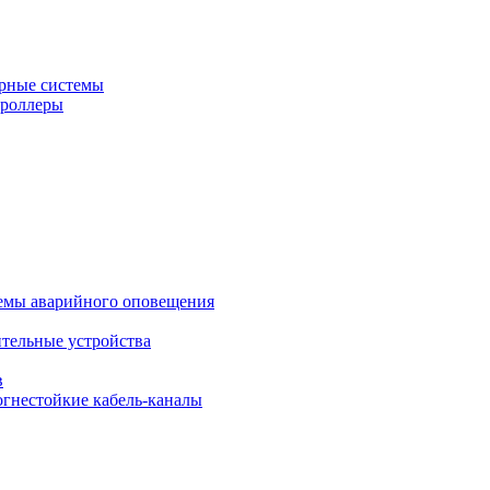
рные системы
троллеры
темы аварийного оповещения
ительные устройства
в
огнестойкие кабель-каналы