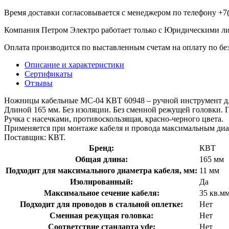
Время доставки согласовывается с менеджером по телефону +7(
Компания Петром Электро работает только с Юридическими л
Оплата производится по выставленным счетам на оплату по бе
Описание и характеристики
Сертификаты
Отзывы
Ножницы кабельные МС-04 КВТ 60948 – ручной инструмент для
Длиной 165 мм. Без изоляции. Без сменной режущей головки. 
Ручка с насечками, противоскользящая, красно-черного цвета.
Применяется при монтаже кабеля и провода максимальным диа
Поставщик: КВТ.
Бренд:
КВТ
Общая длина:
165 мм
Подходит для максимального диаметра кабеля, мм:
11 мм
Изолированный:
Да
Максимальное сечение кабеля:
35 кв.м
Подходит для проводов в стальной оплетке:
Нет
Сменная режущая головка:
Нет
Соответствие стандарта vde:
Нет