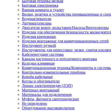
Бытовая техника мелкая
Бытовая электроника
Ванная комната и туалет
Вилки, розетки и устройства промышленные и спе
Водонагреватели
Датчики/сенсоры
Двигатели ворот, рольставен/Насосы/Вентиляторы
Изделия для обеспечения безопасности жизнедеяте
Изделия крепежные
Изделия монтажные для коммуникационных сетей
Инструмент ручной
Инструменты для опрессовки, резки, снятия изоляц
Кабеленесущие системы
Каналы настенного и потолочного монтажа
Колодки клеммные
Коммуникационная техника/Компоненты и систем
Контрольно-измерительные приборы
Короба кабельные
Котлы и обогреватели
Линии электропередач (ЛЭП)
Материал монтажный
Материалы для подключения
Муфты, фитинги сантехнические
Не определено
Оборудование высоковольтное