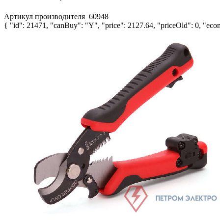
Артикул производителя
60948
{ "id": 21471, "canBuy": "Y", "price": 2127.64, "priceOld": 0, "econ