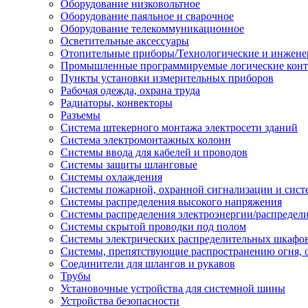
Оборудование низковольтное
Оборудование паяльное и сварочное
Оборудование телекоммуникационное
Осветительные аксессуары
Отопительные приборы/Технологические и инжене
Промышленные программируемые логические кон
Пункты установки измерительных приборов
Рабочая одежда, охрана труда
Радиаторы, конвекторы
Разъемы
Система штекерного монтажа электросети зданий
Система электромонтажных колонн
Системы ввода для кабелей и проводов
Системы защиты шланговые
Системы охлаждения
Системы пожарной, охранной сигнализации и сис
Системы распределения высокого напряжения
Системы распределения электроэнергии/распредел
Системы скрытой проводки под полом
Системы электрических распределительных шкафо
Системы, препятствующие распространению огня, 
Соединители для шлангов и рукавов
Трубы
Установочные устройства для системной шины
Устройства безопасности