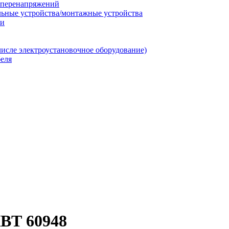
т перенапряжений
льные устройства/монтажные устройства
ии
числе электроустановочное оборудование)
еля
ВТ 60948