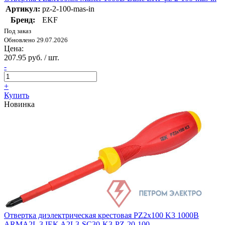
Артикул:
pz-2-100-mas-in
Бренд:
EKF
Под заказ
Обновлено 29.07.2026
Цена:
207.95 руб. / шт.
-
+
Купить
Новинка
Отвертка диэлектрическая крестовая PZ2х100 K3 1000В
ARMA2L 3 IEK A2L3-SC30-K3-PZ-20-100