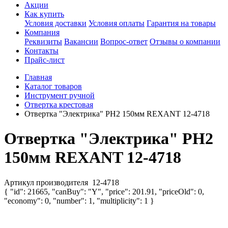
Акции
Как купить
Условия доставки
Условия оплаты
Гарантия на товары
Компания
Реквизиты
Вакансии
Вопрос-ответ
Отзывы о компании
Контакты
Прайс-лист
Главная
Каталог товаров
Инструмент ручной
Отвертка крестовая
Отвертка "Электрика" PH2 150мм REXANT 12-4718
Отвертка "Электрика" PH2
150мм REXANT 12-4718
Артикул производителя
12-4718
{ "id": 21665, "canBuy": "Y", "price": 201.91, "priceOld": 0,
"economy": 0, "number": 1, "multiplicity": 1 }