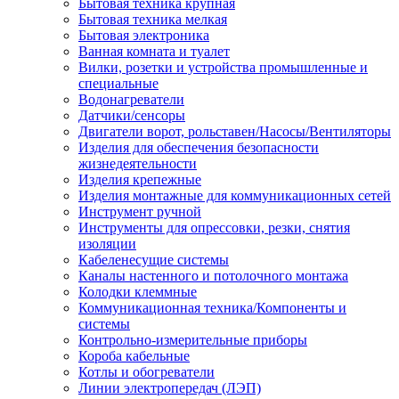
Бытовая техника крупная
Бытовая техника мелкая
Бытовая электроника
Ванная комната и туалет
Вилки, розетки и устройства промышленные и
специальные
Водонагреватели
Датчики/сенсоры
Двигатели ворот, рольставен/Насосы/Вентиляторы
Изделия для обеспечения безопасности
жизнедеятельности
Изделия крепежные
Изделия монтажные для коммуникационных сетей
Инструмент ручной
Инструменты для опрессовки, резки, снятия
изоляции
Кабеленесущие системы
Каналы настенного и потолочного монтажа
Колодки клеммные
Коммуникационная техника/Компоненты и
системы
Контрольно-измерительные приборы
Короба кабельные
Котлы и обогреватели
Линии электропередач (ЛЭП)