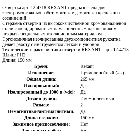
Отвёртка арт. 12-4718 REXANT предназначена для
электромонтажных работ, монтажа/ демонтажа крепежных
соединений.
Стержень отвертки из высококачественной хромованадиевой
стали с оксидированным намагниченным наконечником
покрыт специальным изоляционным материалом.
Эргономичная изолированная двухкомпонентная рукоятка
делает работу с инструментом легкой и удобной.
Технические характеристики отвертки REXANT арт. 12-4718
Шлиц: PH2
Длина: 150 мм
Бренд:
Rexant
Исполнение:
Прямолинейный (-ая)
Общая длина:
265 мм
Изолированный:
Да
Изолированный до 1000 в (vde):
Да
Дизайн ручки:
2-компонентный
Размер:
2
Немагнитный/антимагнитный:
Да
Длина стержня:
150 мм
Зажимное приспособление:
Нет
Для точных работ:
Нет