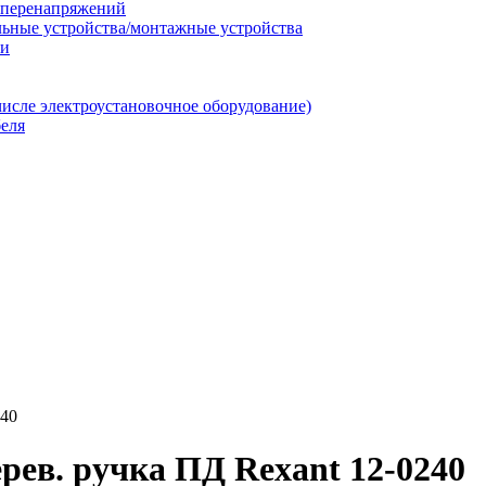
т перенапряжений
льные устройства/монтажные устройства
ии
числе электроустановочное оборудование)
еля
240
ев. ручка ПД Rexant 12-0240