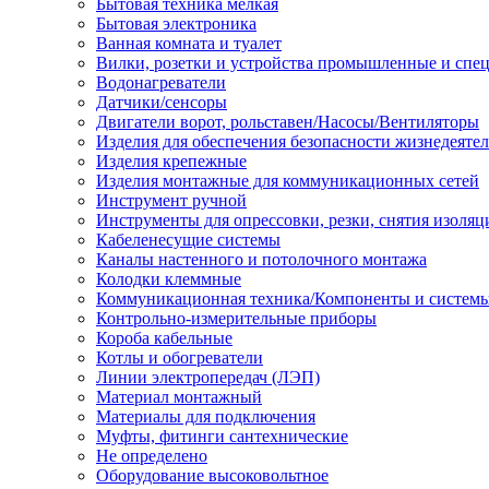
Бытовая техника мелкая
Бытовая электроника
Ванная комната и туалет
Вилки, розетки и устройства промышленные и спе
Водонагреватели
Датчики/сенсоры
Двигатели ворот, рольставен/Насосы/Вентиляторы
Изделия для обеспечения безопасности жизнедеяте
Изделия крепежные
Изделия монтажные для коммуникационных сетей
Инструмент ручной
Инструменты для опрессовки, резки, снятия изоляц
Кабеленесущие системы
Каналы настенного и потолочного монтажа
Колодки клеммные
Коммуникационная техника/Компоненты и систем
Контрольно-измерительные приборы
Короба кабельные
Котлы и обогреватели
Линии электропередач (ЛЭП)
Материал монтажный
Материалы для подключения
Муфты, фитинги сантехнические
Не определено
Оборудование высоковольтное