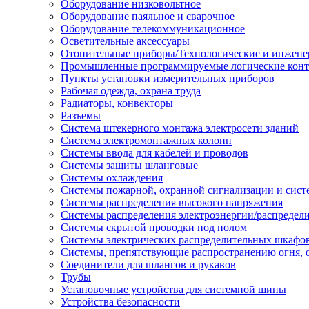
Оборудование низковольтное
Оборудование паяльное и сварочное
Оборудование телекоммуникационное
Осветительные аксессуары
Отопительные приборы/Технологические и инжене
Промышленные программируемые логические кон
Пункты установки измерительных приборов
Рабочая одежда, охрана труда
Радиаторы, конвекторы
Разъемы
Система штекерного монтажа электросети зданий
Система электромонтажных колонн
Системы ввода для кабелей и проводов
Системы защиты шланговые
Системы охлаждения
Системы пожарной, охранной сигнализации и сис
Системы распределения высокого напряжения
Системы распределения электроэнергии/распредел
Системы скрытой проводки под полом
Системы электрических распределительных шкафо
Системы, препятствующие распространению огня, 
Соединители для шлангов и рукавов
Трубы
Установочные устройства для системной шины
Устройства безопасности