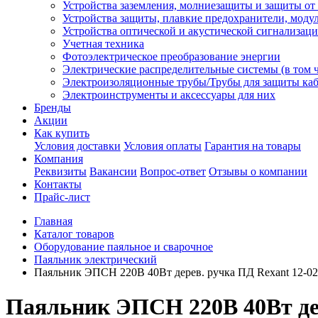
Устройства заземления, молниезащиты и защиты о
Устройства защиты, плавкие предохранители, моду
Устройства оптической и акустической сигнализац
Учетная техника
Фотоэлектрическое преобразование энергии
Электрические распределительные системы (в том 
Электроизоляционные трубы/Трубы для защиты каб
Электроинструменты и аксессуары для них
Бренды
Акции
Как купить
Условия доставки
Условия оплаты
Гарантия на товары
Компания
Реквизиты
Вакансии
Вопрос-ответ
Отзывы о компании
Контакты
Прайс-лист
Главная
Каталог товаров
Оборудование паяльное и сварочное
Паяльник электрический
Паяльник ЭПСН 220В 40Вт дерев. ручка ПД Rexant 12-0
Паяльник ЭПСН 220В 40Вт дер