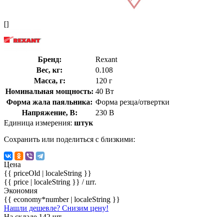
[]
Бренд:
Rexant
Вес, кг:
0.108
Масса, г:
120 г
Номинальная мощность:
40 Вт
Форма жала паяльника:
Форма резца/отвертки
Напряжение, В:
230 В
Единица измерения:
штук
Сохранить или поделиться с близкими:
Цена
{{ priceOld | localeString }}
{{ price | localeString }}
/ шт.
Экономия
{{ economy*number | localeString }}
Нашли дешевле? Снизим цену!
На складе 142 шт.