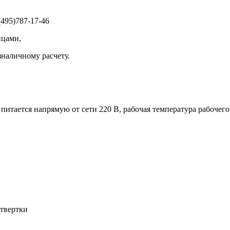
495)787-17-46
ицами,
зналичному расчету.
тается напрямую от сети 220 В, рабочая температура рабочего с
отвертки