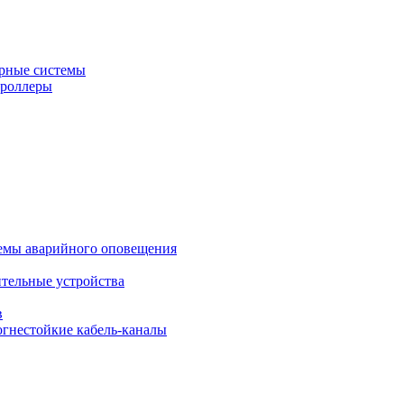
рные системы
троллеры
темы аварийного оповещения
ительные устройства
в
огнестойкие кабель-каналы