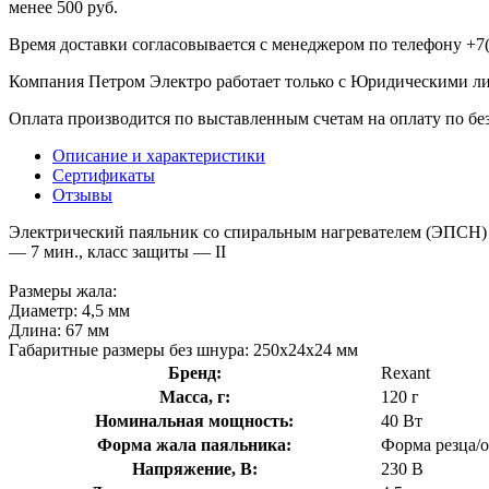
менее 500 руб.
Время доставки согласовывается с менеджером по телефону +7(
Компания Петром Электро работает только с Юридическими л
Оплата производится по выставленным счетам на оплату по бе
Описание и характеристики
Сертификаты
Отзывы
Электрический паяльник со спиральным нагревателем (ЭПСН) пи
— 7 мин., класс защиты — II
Размеры жала:
Диаметр: 4,5 мм
Длина: 67 мм
Габаритные размеры без шнура: 250x24x24 мм
Бренд:
Rexant
Масса, г:
120 г
Номинальная мощность:
40 Вт
Форма жала паяльника:
Форма резца/
Напряжение, В:
230 В