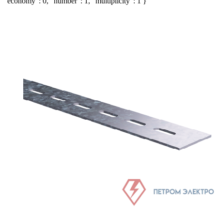
"economy": 0, "number": 1, "multiplicity": 1 }