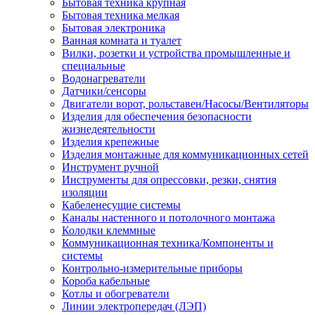
Бытовая техника крупная
Бытовая техника мелкая
Бытовая электроника
Ванная комната и туалет
Вилки, розетки и устройства промышленные и
специальные
Водонагреватели
Датчики/сенсоры
Двигатели ворот, рольставен/Насосы/Вентиляторы
Изделия для обеспечения безопасности
жизнедеятельности
Изделия крепежные
Изделия монтажные для коммуникационных сетей
Инструмент ручной
Инструменты для опрессовки, резки, снятия
изоляции
Кабеленесущие системы
Каналы настенного и потолочного монтажа
Колодки клеммные
Коммуникационная техника/Компоненты и
системы
Контрольно-измерительные приборы
Короба кабельные
Котлы и обогреватели
Линии электропередач (ЛЭП)