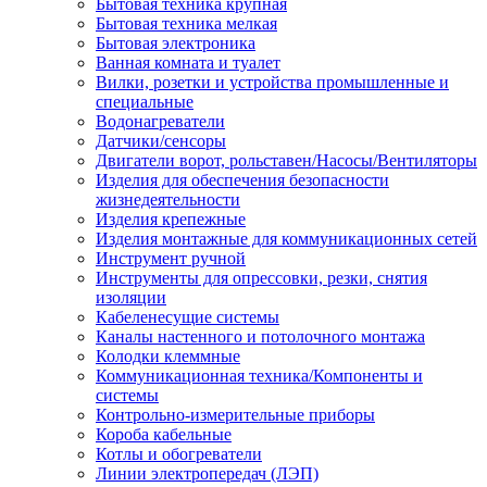
Бытовая техника крупная
Бытовая техника мелкая
Бытовая электроника
Ванная комната и туалет
Вилки, розетки и устройства промышленные и
специальные
Водонагреватели
Датчики/сенсоры
Двигатели ворот, рольставен/Насосы/Вентиляторы
Изделия для обеспечения безопасности
жизнедеятельности
Изделия крепежные
Изделия монтажные для коммуникационных сетей
Инструмент ручной
Инструменты для опрессовки, резки, снятия
изоляции
Кабеленесущие системы
Каналы настенного и потолочного монтажа
Колодки клеммные
Коммуникационная техника/Компоненты и
системы
Контрольно-измерительные приборы
Короба кабельные
Котлы и обогреватели
Линии электропередач (ЛЭП)