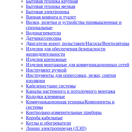
Бытовая техника крупная
Бытовая техника мелкая
Бытовая электроника
Ванная комната и туалет
Вилки, розетки и устройства промышленные и
специальные
Водонагреватели
Датчики/сенсоры
Двигатели ворот, рольставен/Насосы/Вентиляторы
Изделия для обеспечения безопасности
жизнедеятельности
Изделия крепежные
Изделия монтажные для коммуникационных сетей
Инструмент ручной
Инструменты для опрессовки, резки, снятия
изоляции
Кабеленесущие системы
Каналы настенного и потолочного монтажа
Колодки клеммные
Коммуникационная техника/Компоненты и
системы
Контрольно-измерительные приборы
Короба кабельные
Котлы и обогреватели
Линии электропередач (ЛЭП)