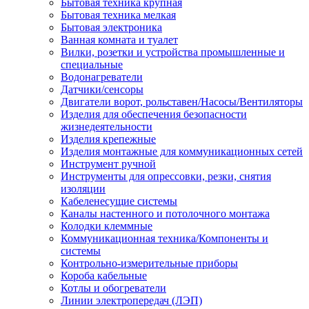
Бытовая техника крупная
Бытовая техника мелкая
Бытовая электроника
Ванная комната и туалет
Вилки, розетки и устройства промышленные и
специальные
Водонагреватели
Датчики/сенсоры
Двигатели ворот, рольставен/Насосы/Вентиляторы
Изделия для обеспечения безопасности
жизнедеятельности
Изделия крепежные
Изделия монтажные для коммуникационных сетей
Инструмент ручной
Инструменты для опрессовки, резки, снятия
изоляции
Кабеленесущие системы
Каналы настенного и потолочного монтажа
Колодки клеммные
Коммуникационная техника/Компоненты и
системы
Контрольно-измерительные приборы
Короба кабельные
Котлы и обогреватели
Линии электропередач (ЛЭП)