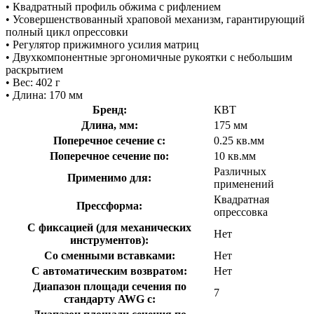
• Квадратный профиль обжима с рифлением
• Усовершенствованный храповой механизм, гарантирующий
полный цикл опрессовки
• Регулятор прижимного усилия матриц
• Двухкомпонентные эргономичные рукоятки с небольшим
раскрытием
• Вес: 402 г
• Длина: 170 мм
Бренд:
КВТ
Длина, мм:
175 мм
Поперечное сечение с:
0.25 кв.мм
Поперечное сечение по:
10 кв.мм
Различных
Применимо для:
применений
Квадратная
Прессформа:
опрессовка
С фиксацией (для механических
Нет
инструментов):
Со сменными вставками:
Нет
С автоматическим возвратом:
Нет
Диапазон площади сечения по
7
стандарту AWG с: