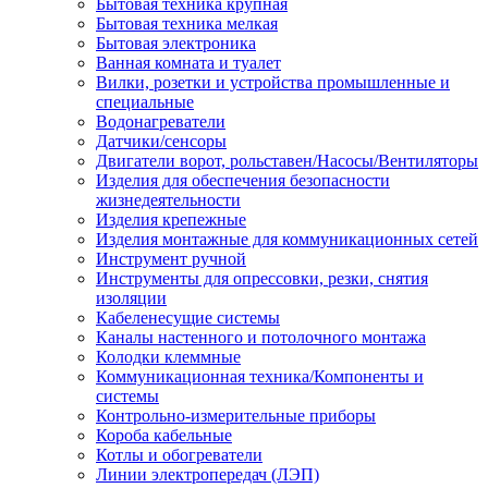
Бытовая техника крупная
Бытовая техника мелкая
Бытовая электроника
Ванная комната и туалет
Вилки, розетки и устройства промышленные и
специальные
Водонагреватели
Датчики/сенсоры
Двигатели ворот, рольставен/Насосы/Вентиляторы
Изделия для обеспечения безопасности
жизнедеятельности
Изделия крепежные
Изделия монтажные для коммуникационных сетей
Инструмент ручной
Инструменты для опрессовки, резки, снятия
изоляции
Кабеленесущие системы
Каналы настенного и потолочного монтажа
Колодки клеммные
Коммуникационная техника/Компоненты и
системы
Контрольно-измерительные приборы
Короба кабельные
Котлы и обогреватели
Линии электропередач (ЛЭП)