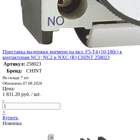
Приставка выдержки времени на вкл. F5-T4 (10-180с) к
контакторам NC1; NC2 и NXC (R) CHINT 258023
Артикул:
258023
Бренд:
CHINT
На складе 7 шт.
Обновлено 07.08.2026
Цена:
1 831.20 руб. / шт.
-
+
Купить
Новинка