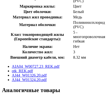
(PVC)
Маркировка жилы:
Цвет
Цвет оболочки:
Белый
Материал жил проводника:
Медь
Поливинилхлорид
Материал оболочки:
(PVC)
5 -
Класс токопроводящей жилы
многопроволочная
(Европейские стандарты):
гибкая
Наличие экрана:
Нет
Количество жил:
3
Внешний диаметр кабеля, мм:
8.32 мм
AIA04_W00727.23_REK.pdf
otk_REK.pdf
AJ44_W01326.20.pdf
AJ44_W01324.20.pdf
Аналогичные товары