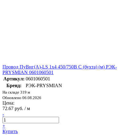
Провод ПуВнг(А)-LS 1х4 450/750В С (бухта) (м) РЭК-
PRYSMIAN 0601060501
Артикул:
0601060501
Бренд:
РЭК-PRYSMIAN
На складе 319 м
Обновлено 06.08.2026
Цена:
72.67 руб. / м
-
+
Купить