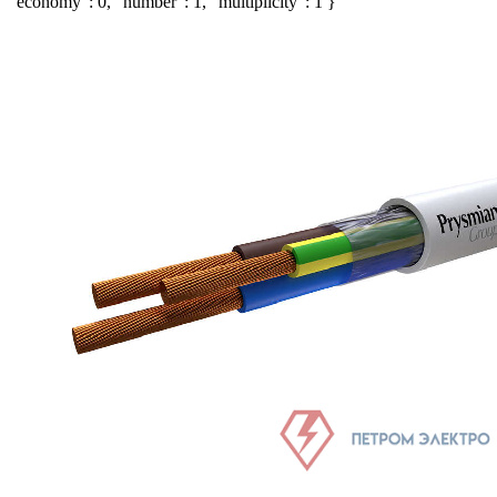
"economy": 0, "number": 1, "multiplicity": 1 }