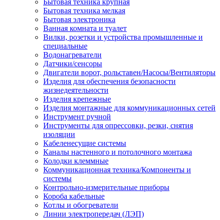
Бытовая техника крупная
Бытовая техника мелкая
Бытовая электроника
Ванная комната и туалет
Вилки, розетки и устройства промышленные и
специальные
Водонагреватели
Датчики/сенсоры
Двигатели ворот, рольставен/Насосы/Вентиляторы
Изделия для обеспечения безопасности
жизнедеятельности
Изделия крепежные
Изделия монтажные для коммуникационных сетей
Инструмент ручной
Инструменты для опрессовки, резки, снятия
изоляции
Кабеленесущие системы
Каналы настенного и потолочного монтажа
Колодки клеммные
Коммуникационная техника/Компоненты и
системы
Контрольно-измерительные приборы
Короба кабельные
Котлы и обогреватели
Линии электропередач (ЛЭП)