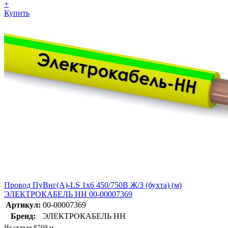
+
Купить
Провод ПуВнг(А)-LS 1х6 450/750В Ж/З (бухта) (м)
ЭЛЕКТРОКАБЕЛЬ НН 00-00007369
Артикул:
00-00007369
Бренд:
ЭЛЕКТРОКАБЕЛЬ НН
На складе 8769 м