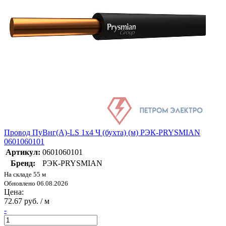
Провод ПуВнг(А)-LS 1х4 Ч (бухта) (м) РЭК-PRYSMIAN
0601060101
Артикул:
0601060101
Бренд:
РЭК-PRYSMIAN
На складе 55 м
Обновлено 06.08.2026
Цена:
72.67 руб. / м
-