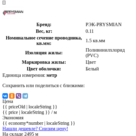
[]
Бренд:
РЭК-PRYSMIAN
Вес, кг:
0.11
Номинальное сечение проводника,
1.5 кв.мм
кв.мм:
Поливинилхлорид
Изоляция жилы:
(PVC)
Маркировка жилы:
Цвет
Цвет оболочки:
Белый
Единица измерения:
метр
Сохранить или поделиться с близкими:
Цена
{{ priceOld | localeString }}
{{ price | localeString }}
/ м
Экономия
{{ economy*number | localeString }}
Нашли дешевле? Снизим цену!
На складе 2495 м