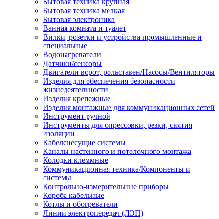
Бытовая техника крупная
Бытовая техника мелкая
Бытовая электроника
Ванная комната и туалет
Вилки, розетки и устройства промышленные и
специальные
Водонагреватели
Датчики/сенсоры
Двигатели ворот, рольставен/Насосы/Вентиляторы
Изделия для обеспечения безопасности
жизнедеятельности
Изделия крепежные
Изделия монтажные для коммуникационных сетей
Инструмент ручной
Инструменты для опрессовки, резки, снятия
изоляции
Кабеленесущие системы
Каналы настенного и потолочного монтажа
Колодки клеммные
Коммуникационная техника/Компоненты и
системы
Контрольно-измерительные приборы
Короба кабельные
Котлы и обогреватели
Линии электропередач (ЛЭП)