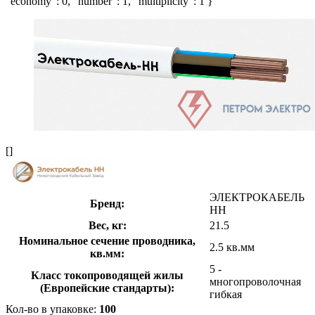
"economy": 0, "number": 1, "multiplicity": 1 }
[]
ЭЛЕКТРОКАБЕЛЬ
Бренд:
НН
Вес, кг:
21.5
Номинальное сечение проводника,
2.5 кв.мм
кв.мм:
5 -
Класс токопроводящей жилы
многопроволочная
(Европейские стандарты):
гибкая
Кол-во в упаковке:
100