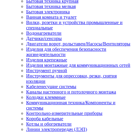
Бытовая техника крупная
Бытовая техника мелкая
Бытовая электроника
Ванная комната и туалет
Вилки, розетки и устройства промышленные и
специальные
Водонагреватели
Датчики/сенсоры
Двигатели ворот, рольставен/Насосы/Вентиляторы
Изделия для обеспечения безопасности
жизнедеятельности
Изделия крепежные
Изделия монтажные для коммуникационных сетей
Инструмент ручной
Инструменты для опрессовки, резки, снятия
изоляции
Кабеленесущие системы
Каналы настенного и потолочного монтажа
Колодки клеммные
Коммуникационная техника/Компоненты и
системы
Контрольно-измерительные приборы
Короба кабельные
Котлы и обогреватели
Линии электропередач (ЛЭП)