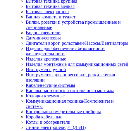
Бытовая техника крупная
Бытовая техника мелкая
Бытовая электроника
Ванная комната и туалет
Вилки, розетки и устройства промышленные и
специальные
Водонагреватели
Датчики/сенсоры
Двигатели ворот, рольставен/Насосы/Вентиляторы
Изделия для обеспечения безопасности
жизнедеятельности
Изделия крепежные
Изделия монтажные для коммуникационных сетей
Инструмент ручной
Инструменты для опрессовки, резки, снятия
изоляции
Кабеленесущие системы
Каналы настенного и потолочного монтажа
Колодки клеммные
Коммуникационная техника/Компоненты и
системы
Контрольно-измерительные приборы
Короба кабельные
Котлы и обогреватели
Линии электропередач (ЛЭП)