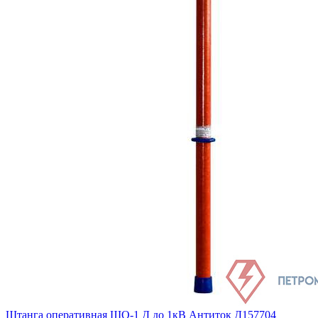
Штанга оперативная ШО-1 Д до 1кВ Антиток Д157704