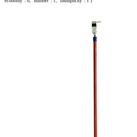
"economy": 0, "number": 1, "multiplicity": 1 }