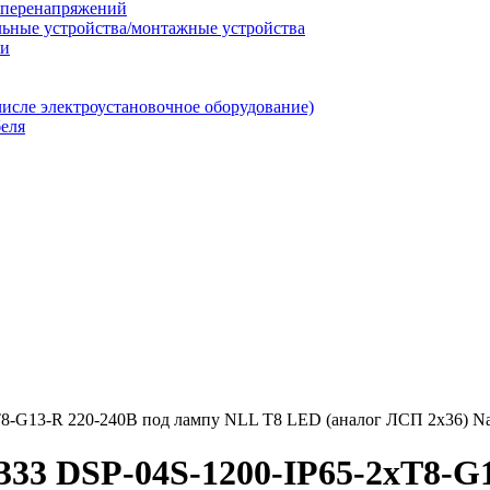
т перенапряжений
льные устройства/монтажные устройства
ии
числе электроустановочное оборудование)
еля
8-G13-R 220-240В под лампу NLL T8 LED (аналог ЛСП 2х36) Nav
333 DSP-04S-1200-IP65-2хT8-G