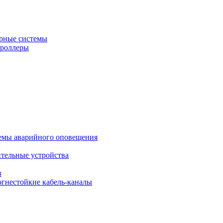
рные системы
троллеры
темы аварийного оповещения
ительные устройства
в
огнестойкие кабель-каналы