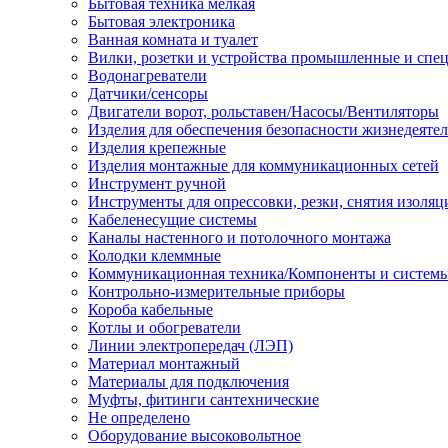
Бытовая техника мелкая
Бытовая электроника
Ванная комната и туалет
Вилки, розетки и устройства промышленные и спе
Водонагреватели
Датчики/сенсоры
Двигатели ворот, рольставен/Насосы/Вентиляторы
Изделия для обеспечения безопасности жизнедеяте
Изделия крепежные
Изделия монтажные для коммуникационных сетей
Инструмент ручной
Инструменты для опрессовки, резки, снятия изоляц
Кабеленесущие системы
Каналы настенного и потолочного монтажа
Колодки клеммные
Коммуникационная техника/Компоненты и систем
Контрольно-измерительные приборы
Короба кабельные
Котлы и обогреватели
Линии электропередач (ЛЭП)
Материал монтажный
Материалы для подключения
Муфты, фитинги сантехнические
Не определено
Оборудование высоковольтное