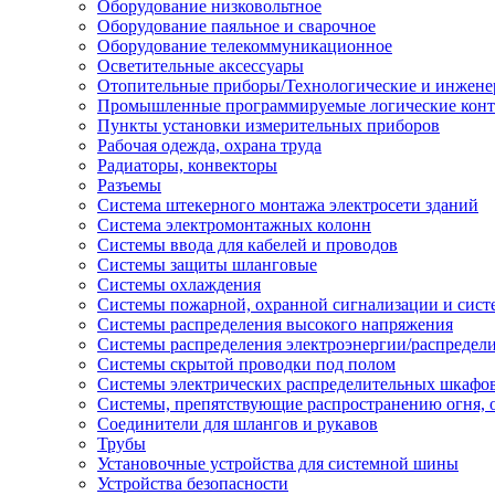
Оборудование низковольтное
Оборудование паяльное и сварочное
Оборудование телекоммуникационное
Осветительные аксессуары
Отопительные приборы/Технологические и инжене
Промышленные программируемые логические кон
Пункты установки измерительных приборов
Рабочая одежда, охрана труда
Радиаторы, конвекторы
Разъемы
Система штекерного монтажа электросети зданий
Система электромонтажных колонн
Системы ввода для кабелей и проводов
Системы защиты шланговые
Системы охлаждения
Системы пожарной, охранной сигнализации и сис
Системы распределения высокого напряжения
Системы распределения электроэнергии/распредел
Системы скрытой проводки под полом
Системы электрических распределительных шкафо
Системы, препятствующие распространению огня, 
Соединители для шлангов и рукавов
Трубы
Установочные устройства для системной шины
Устройства безопасности