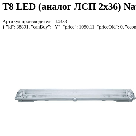
T8 LED (аналог ЛСП 2х36) Nav
Артикул производителя
14333
{ "id": 38891, "canBuy": "Y", "price": 1050.11, "priceOld": 0, "econ