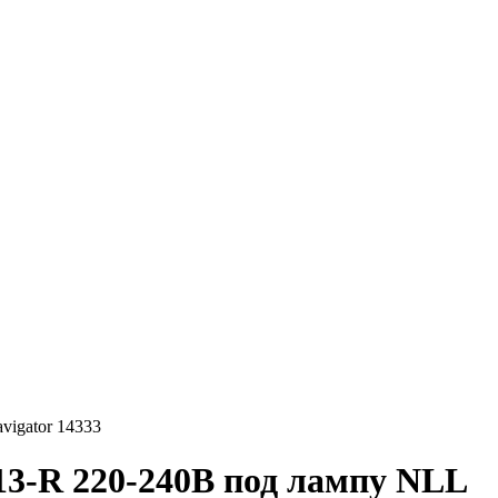
igator 14333
13-R 220-240В под лампу NLL