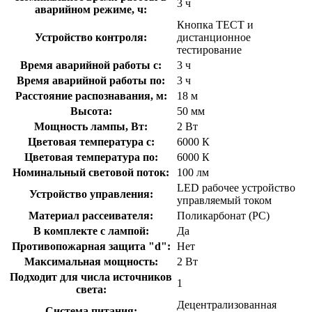
3 ч
аварийном режиме, ч:
Кнопка ТЕСТ и
Устройство контроля:
дистанционное
тестирование
Время аварийной работы с:
3 ч
Время аварийной работы по:
3 ч
Расстояние распознавания, м:
18 м
Высота:
50 мм
Мощность лампы, Вт:
2 Вт
Цветовая температура с:
6000 К
Цветовая температура по:
6000 К
Номинальный световой поток:
100 лм
LED рабочее устройство
Устройство управления:
управляемый током
Материал рассеивателя:
Поликарбонат (PC)
В комплекте с лампой:
Да
Противопожарная защита "d":
Нет
Максимальная мощность:
2 Вт
Подходит для числа источников
1
света:
Децентрализованная
Система питания: