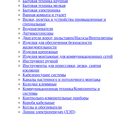
Бытовая техника крупная
Бытовая техника мелкая
Бытовая электроника
Ванная комната и туалет
Вилки, розетки и устройства промышленные и
специальные
Водонагреватели
Датчики/сенсоры
Двигатели ворот, рольставен/Насосы/Вентиляторы
Изделия для обеспечения безопасности
жизнедеятельности
Изделия крепежные
Изделия монтажные для коммуникационных сетей
Инструмент ручной
Инструменты для опрессовки, резки, снятия
изоляции
Кабеленесущие системы
Каналы настенного и потолочного монтажа
Колодки клеммные
Коммуникационная техника/Компоненты и
системы
Контрольно-измерительные приборы
Короба кабельные
Котлы и обогреватели
Линии электропередач (ЛЭП)