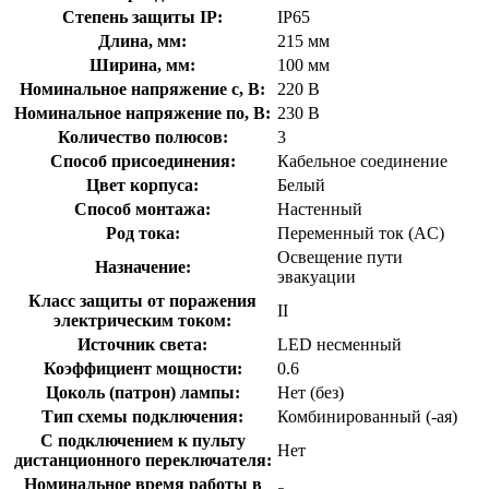
Степень защиты IP:
IP65
Длина, мм:
215 мм
Ширина, мм:
100 мм
Номинальное напряжение с, В:
220 В
Номинальное напряжение по, В:
230 В
Количество полюсов:
3
Способ присоединения:
Кабельное соединение
Цвет корпуса:
Белый
Способ монтажа:
Настенный
Род тока:
Переменный ток (AC)
Освещение пути
Назначение:
эвакуации
Класс защиты от поражения
II
электрическим током:
Источник света:
LED несменный
Коэффициент мощности:
0.6
Цоколь (патрон) лампы:
Нет (без)
Тип схемы подключения:
Комбинированный (-ая)
С подключением к пульту
Нет
дистанционного переключателя:
Номинальное время работы в