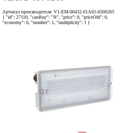
Артикул производителя
V1-EM-00432-01A01-6500265
{ "id": 27110, "canBuy": "N", "price": 0, "priceOld": 0,
"economy": 0, "number": 1, "multiplicity": 1 }