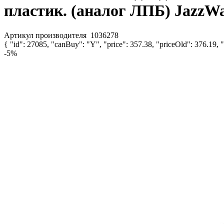
пластик. (аналог ЛПБ) JazzW
Артикул производителя
1036278
{ "id": 27085, "canBuy": "Y", "price": 357.38, "priceOld": 376.19, "
-5%