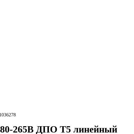
1036278
 180-265В ДПО T5 линейный