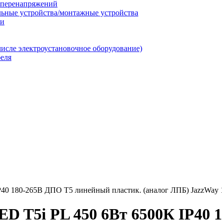
т перенапряжений
льные устройства/монтажные устройства
ии
числе электроустановочное оборудование)
еля
P40 180-265В ДПО T5 линейный пластик. (аналог ЛПБ) JazzWay 
D T5i PL 450 6Вт 6500К IP40