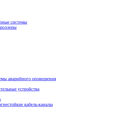
рные системы
троллеры
темы аварийного оповещения
ительные устройства
в
огнестойкие кабель-каналы