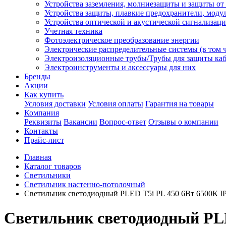
Устройства заземления, молниезащиты и защиты о
Устройства защиты, плавкие предохранители, моду
Устройства оптической и акустической сигнализац
Учетная техника
Фотоэлектрическое преобразование энергии
Электрические распределительные системы (в том 
Электроизоляционные трубы/Трубы для защиты каб
Электроинструменты и аксессуары для них
Бренды
Акции
Как купить
Условия доставки
Условия оплаты
Гарантия на товары
Компания
Реквизиты
Вакансии
Вопрос-ответ
Отзывы о компании
Контакты
Прайс-лист
Главная
Каталог товаров
Светильники
Светильник настенно-потолочный
Светильник светодиодный PLED T5i PL 450 6Вт 6500К I
Светильник светодиодный PLE