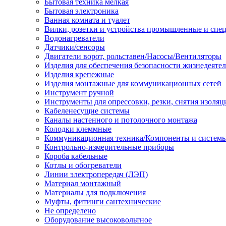
Бытовая техника мелкая
Бытовая электроника
Ванная комната и туалет
Вилки, розетки и устройства промышленные и спе
Водонагреватели
Датчики/сенсоры
Двигатели ворот, рольставен/Насосы/Вентиляторы
Изделия для обеспечения безопасности жизнедеяте
Изделия крепежные
Изделия монтажные для коммуникационных сетей
Инструмент ручной
Инструменты для опрессовки, резки, снятия изоляц
Кабеленесущие системы
Каналы настенного и потолочного монтажа
Колодки клеммные
Коммуникационная техника/Компоненты и систем
Контрольно-измерительные приборы
Короба кабельные
Котлы и обогреватели
Линии электропередач (ЛЭП)
Материал монтажный
Материалы для подключения
Муфты, фитинги сантехнические
Не определено
Оборудование высоковольтное