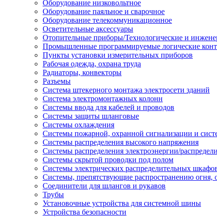
Оборудование низковольтное
Оборудование паяльное и сварочное
Оборудование телекоммуникационное
Осветительные аксессуары
Отопительные приборы/Технологические и инжене
Промышленные программируемые логические кон
Пункты установки измерительных приборов
Рабочая одежда, охрана труда
Радиаторы, конвекторы
Разъемы
Система штекерного монтажа электросети зданий
Система электромонтажных колонн
Системы ввода для кабелей и проводов
Системы защиты шланговые
Системы охлаждения
Системы пожарной, охранной сигнализации и сис
Системы распределения высокого напряжения
Системы распределения электроэнергии/распредел
Системы скрытой проводки под полом
Системы электрических распределительных шкафо
Системы, препятствующие распространению огня, 
Соединители для шлангов и рукавов
Трубы
Установочные устройства для системной шины
Устройства безопасности