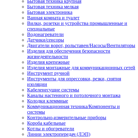
Бытовая техника крупная
Бытовая техника мелкая
Бытовая электроника
Ванная комната и туалет
Вилки, розетки и устройства промышленные и
специальные
Водонагреватели
Датчики/сенсоры
Двигатели ворот, рольставен/Насосы/Вентиляторы
Изделия для обеспечения безопасности
жизнедеятельности
Изделия крепежные
Изделия монтажные для коммуникационных сетей
Инструмент ручной
Инструменты для опрессовки, резки, снятия
изоляции
Кабеленесущие системы
Каналы настенного и потолочного монтажа
Колодки клеммные
Коммуникационная техника/Компоненты и
системы
Контрольно-измерительные приборы
Короба кабельные
Котлы и обогреватели
Линии электропередач (ЛЭП)