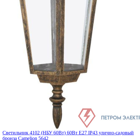
Светильник 4102 (НБУ 60Вт) 60Вт E27 IP43 улично-садовый
бронза Camelion 5642