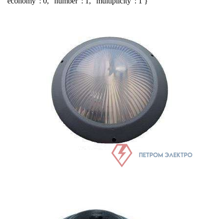
"economy": 0, "number": 1, "multiplicity": 1 }