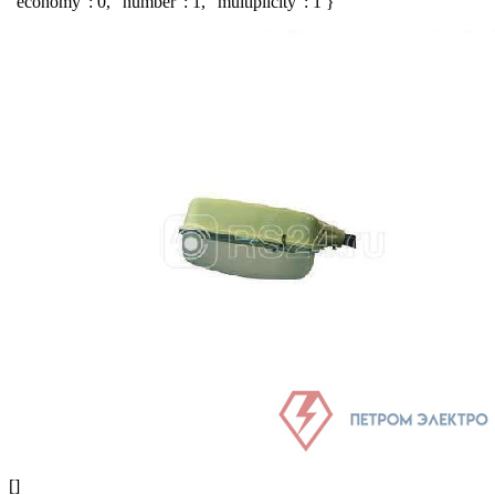
"economy": 0, "number": 1, "multiplicity": 1 }
[]