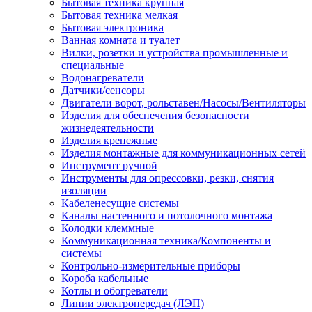
Бытовая техника крупная
Бытовая техника мелкая
Бытовая электроника
Ванная комната и туалет
Вилки, розетки и устройства промышленные и
специальные
Водонагреватели
Датчики/сенсоры
Двигатели ворот, рольставен/Насосы/Вентиляторы
Изделия для обеспечения безопасности
жизнедеятельности
Изделия крепежные
Изделия монтажные для коммуникационных сетей
Инструмент ручной
Инструменты для опрессовки, резки, снятия
изоляции
Кабеленесущие системы
Каналы настенного и потолочного монтажа
Колодки клеммные
Коммуникационная техника/Компоненты и
системы
Контрольно-измерительные приборы
Короба кабельные
Котлы и обогреватели
Линии электропередач (ЛЭП)