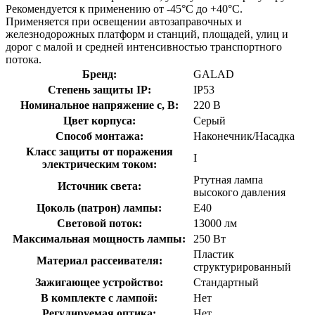
Рекомендуется к применению от -45°С до +40°С.
Применяется при освещении автозаправочных и
железнодорожных платформ и станций, площадей, улиц и
дорог с малой и средней интенсивностью транспортного
потока.
Бренд:
GALAD
Степень защиты IP:
IP53
Номинальное напряжение с, В:
220 В
Цвет корпуса:
Серый
Способ монтажа:
Наконечник/Насадка
Класс защиты от поражения
I
электрическим током:
Ртутная лампа
Источник света:
высокого давления
Цоколь (патрон) лампы:
E40
Световой поток:
13000 лм
Максимальная мощность лампы:
250 Вт
Пластик
Материал рассеивателя:
структурированный
Зажигающее устройство:
Стандартный
В комплекте с лампой:
Нет
Регулируемая оптика:
Нет