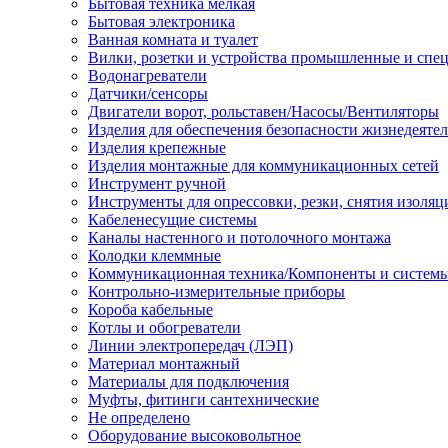
Бытовая техника мелкая
Бытовая электроника
Ванная комната и туалет
Вилки, розетки и устройства промышленные и спе
Водонагреватели
Датчики/сенсоры
Двигатели ворот, рольставен/Насосы/Вентиляторы
Изделия для обеспечения безопасности жизнедеяте
Изделия крепежные
Изделия монтажные для коммуникационных сетей
Инструмент ручной
Инструменты для опрессовки, резки, снятия изоляц
Кабеленесущие системы
Каналы настенного и потолочного монтажа
Колодки клеммные
Коммуникационная техника/Компоненты и систем
Контрольно-измерительные приборы
Короба кабельные
Котлы и обогреватели
Линии электропередач (ЛЭП)
Материал монтажный
Материалы для подключения
Муфты, фитинги сантехнические
Не определено
Оборудование высоковольтное