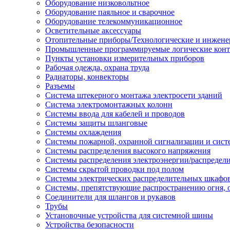
Оборудование низковольтное
Оборудование паяльное и сварочное
Оборудование телекоммуникационное
Осветительные аксессуары
Отопительные приборы/Технологические и инжене
Промышленные программируемые логические кон
Пункты установки измерительных приборов
Рабочая одежда, охрана труда
Радиаторы, конвекторы
Разъемы
Система штекерного монтажа электросети зданий
Система электромонтажных колонн
Системы ввода для кабелей и проводов
Системы защиты шланговые
Системы охлаждения
Системы пожарной, охранной сигнализации и сис
Системы распределения высокого напряжения
Системы распределения электроэнергии/распредел
Системы скрытой проводки под полом
Системы электрических распределительных шкафо
Системы, препятствующие распространению огня, 
Соединители для шлангов и рукавов
Трубы
Установочные устройства для системной шины
Устройства безопасности