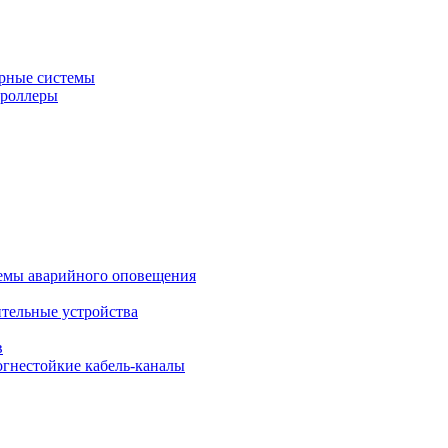
рные системы
троллеры
темы аварийного оповещения
ительные устройства
в
огнестойкие кабель-каналы