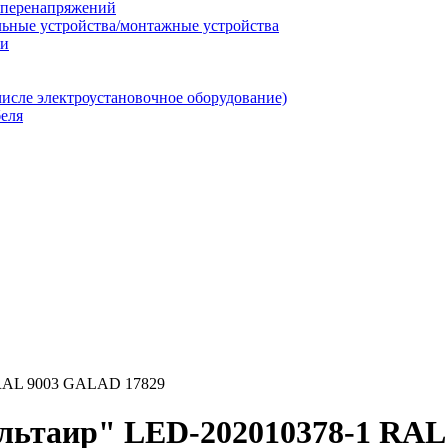
т перенапряжений
льные устройства/монтажные устройства
ии
числе электроустановочное оборудование)
еля
 RAL 9003 GALAD 17829
льтаир" LED-202010378-1 RAL