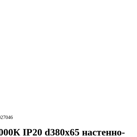
027046
00К IP20 d380х65 настенно-