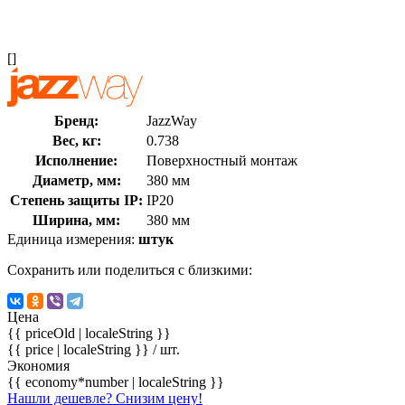
[]
Бренд:
JazzWay
Вес, кг:
0.738
Исполнение:
Поверхностный монтаж
Диаметр, мм:
380 мм
Степень защиты IP:
IP20
Ширина, мм:
380 мм
Единица измерения:
штук
Сохранить или поделиться с близкими:
Цена
{{ priceOld | localeString }}
{{ price | localeString }}
/ шт.
Экономия
{{ economy*number | localeString }}
Нашли дешевле? Снизим цену!