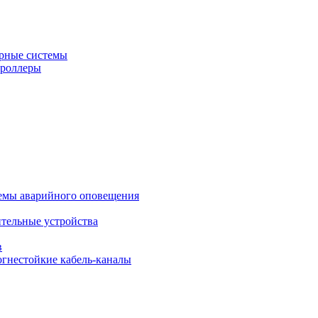
рные системы
троллеры
темы аварийного оповещения
ительные устройства
в
огнестойкие кабель-каналы