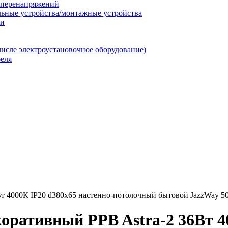
т перенапряжений
льные устройства/монтажные устройства
ии
числе электроустановочное оборудование)
еля
т 4000К IP20 d380х65 настенно-потолочный бытовой JazzWay 5
оративный PPB Astra-2 36Вт 40