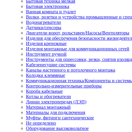
Бытовая техника мелкая
Бытовая электроника
Ванная комната и туалет
Вилки, розетки и устройства промышленные и спе
Водонагреватели
Датчики/сенсоры
Двигатели ворот, рольставен/Насосы/Вентиляторы
Изделия для обеспечения безопасности жизнедеяте
Изделия крепежные
Изделия монтажные для коммуникационных сетей
Инструмент ручной
Инструменты для опрессовки, резки, снятия изоляц
Кабеленесущие системы
Каналы настенного и потолочного монтажа
Колодки клеммные
Коммуникационная техника/Компоненты и систем
Контрольно-измерительные приборы
Короба кабельные
Котлы и обогреватели
Линии электропередач (ЛЭП)
Материал монтажный
Материалы для подключения
Муфты, фитинги сантехнические
Не определено
Оборудование высоковольтное