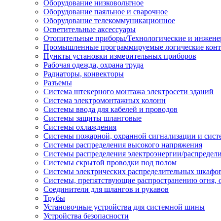
Оборудование низковольтное
Оборудование паяльное и сварочное
Оборудование телекоммуникационное
Осветительные аксессуары
Отопительные приборы/Технологические и инжене
Промышленные программируемые логические кон
Пункты установки измерительных приборов
Рабочая одежда, охрана труда
Радиаторы, конвекторы
Разъемы
Система штекерного монтажа электросети зданий
Система электромонтажных колонн
Системы ввода для кабелей и проводов
Системы защиты шланговые
Системы охлаждения
Системы пожарной, охранной сигнализации и сис
Системы распределения высокого напряжения
Системы распределения электроэнергии/распредел
Системы скрытой проводки под полом
Системы электрических распределительных шкафо
Системы, препятствующие распространению огня, 
Соединители для шлангов и рукавов
Трубы
Установочные устройства для системной шины
Устройства безопасности