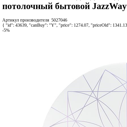
потолочный бытовой JazzWay
Артикул производителя
5027046
{ "id": 43639, "canBuy": "Y", "price": 1274.07, "priceOld": 1341.13
-5%