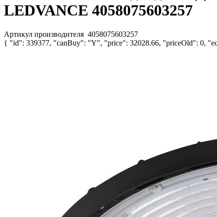
LEDVANCE 4058075603257
Артикул производителя
4058075603257
{ "id": 339377, "canBuy": "Y", "price": 32028.66, "priceOld": 0, "ec