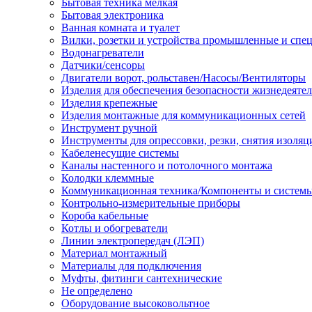
Бытовая техника мелкая
Бытовая электроника
Ванная комната и туалет
Вилки, розетки и устройства промышленные и спе
Водонагреватели
Датчики/сенсоры
Двигатели ворот, рольставен/Насосы/Вентиляторы
Изделия для обеспечения безопасности жизнедеяте
Изделия крепежные
Изделия монтажные для коммуникационных сетей
Инструмент ручной
Инструменты для опрессовки, резки, снятия изоляц
Кабеленесущие системы
Каналы настенного и потолочного монтажа
Колодки клеммные
Коммуникационная техника/Компоненты и систем
Контрольно-измерительные приборы
Короба кабельные
Котлы и обогреватели
Линии электропередач (ЛЭП)
Материал монтажный
Материалы для подключения
Муфты, фитинги сантехнические
Не определено
Оборудование высоковольтное