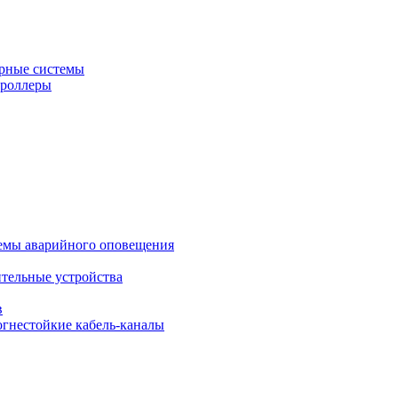
рные системы
троллеры
темы аварийного оповещения
ительные устройства
в
огнестойкие кабель-каналы