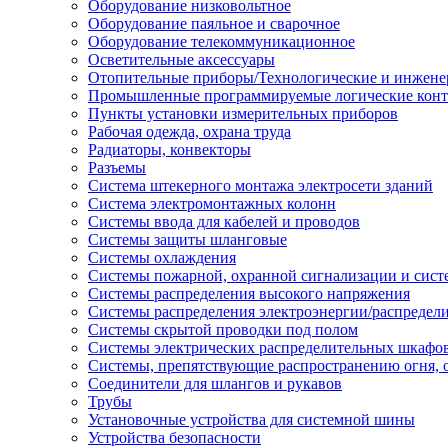
Оборудование низковольтное
Оборудование паяльное и сварочное
Оборудование телекоммуникационное
Осветительные аксессуары
Отопительные приборы/Технологические и инжене
Промышленные программируемые логические кон
Пункты установки измерительных приборов
Рабочая одежда, охрана труда
Радиаторы, конвекторы
Разъемы
Система штекерного монтажа электросети зданий
Система электромонтажных колонн
Системы ввода для кабелей и проводов
Системы защиты шланговые
Системы охлаждения
Системы пожарной, охранной сигнализации и сис
Системы распределения высокого напряжения
Системы распределения электроэнергии/распредел
Системы скрытой проводки под полом
Системы электрических распределительных шкафо
Системы, препятствующие распространению огня, 
Соединители для шлангов и рукавов
Трубы
Установочные устройства для системной шины
Устройства безопасности