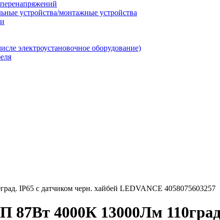
т перенапряжений
льные устройства/монтажные устройства
ии
числе электроустановочное оборудование)
еля
рад. IP65 с датчиком черн. хайбей LEDVANCE 4058075603257
 87Вт 4000К 13000Лм 110град. 