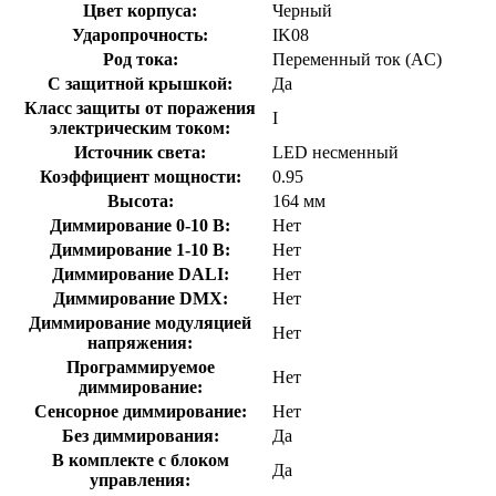
Цвет корпуса:
Черный
Ударопрочность:
IK08
Род тока:
Переменный ток (AC)
С защитной крышкой:
Да
Класс защиты от поражения
I
электрическим током:
Источник света:
LED несменный
Коэффициент мощности:
0.95
Высота:
164 мм
Диммирование 0-10 В:
Нет
Диммирование 1-10 В:
Нет
Диммирование DALI:
Нет
Диммирование DMX:
Нет
Диммирование модуляцией
Нет
напряжения:
Программируемое
Нет
диммирование:
Сенсорное диммирование:
Нет
Без диммирования:
Да
В комплекте с блоком
Да
управления: