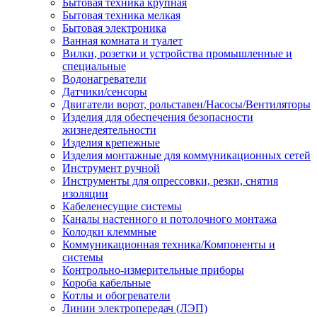
Бытовая техника крупная
Бытовая техника мелкая
Бытовая электроника
Ванная комната и туалет
Вилки, розетки и устройства промышленные и
специальные
Водонагреватели
Датчики/сенсоры
Двигатели ворот, рольставен/Насосы/Вентиляторы
Изделия для обеспечения безопасности
жизнедеятельности
Изделия крепежные
Изделия монтажные для коммуникационных сетей
Инструмент ручной
Инструменты для опрессовки, резки, снятия
изоляции
Кабеленесущие системы
Каналы настенного и потолочного монтажа
Колодки клеммные
Коммуникационная техника/Компоненты и
системы
Контрольно-измерительные приборы
Короба кабельные
Котлы и обогреватели
Линии электропередач (ЛЭП)