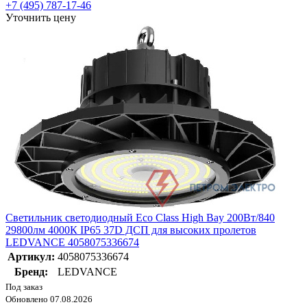
+7 (495) 787-17-46
Уточнить цену
Светильник светодиодный Eco Class High Bay 200Вт/840
29800лм 4000К IP65 37D ДСП для высоких пролетов
LEDVANCE 4058075336674
Артикул:
4058075336674
Бренд:
LEDVANCE
Под заказ
Обновлено 07.08.2026