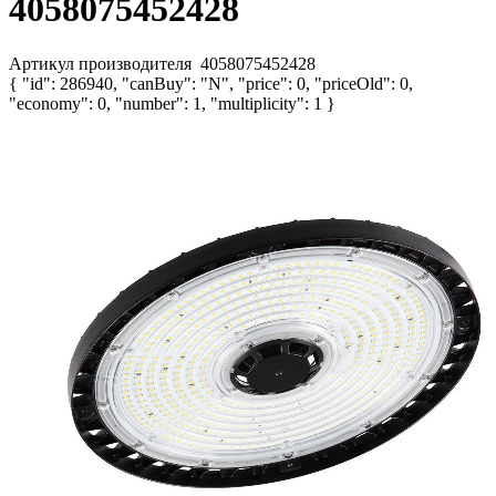
4058075452428
Артикул производителя
4058075452428
{ "id": 286940, "canBuy": "N", "price": 0, "priceOld": 0,
"economy": 0, "number": 1, "multiplicity": 1 }