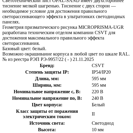
Светотехнический лист OPAL-SAND имеет двухстороннее
тиснение мелкой шагренью. Тиснение с двух сторон —
необходимое условие для достижения правильного
светорассеивающего эффекта в ультратонких светодиодных
панелях.
Геометрия призматического рисунка MICROPRISMA-UGR
разработана техническим отделом компании CSVT для
достижения максимального правильного эффекта
светорассеивания.
Базовый цвет: белый.
Возможно окрашивание корпуса в любой цвет по шкале RAL.
№ из реестра РЭП РЭ-9957/22 ( - ) 21.11.2025
Бренд:
CSVT
Степень защиты IP:
IP54/IP20
Длина, мм:
595 мм
Ширина, мм:
595 мм
Номинальное напряжение с, В:
220 В
Номинальное напряжение по, В:
240 В
Цвет корпуса:
Белый
Класс защиты от поражения
II
электрическим током:
Источник света:
Светодиод
Высота:
10 мм