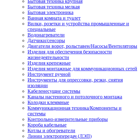
Бытовая техника крупная
Бытовая техника мелкая
Бытовая электроника
Ванная комната и туалет
Вилки, розетки и устройства промышленные и
специальные
Водонагреватели
Датчики/сенсоры
Двигатели ворот, рольставен/Насосы/Вентиляторы
Изделия для обеспечения безопасности
жизнедеятельности
Изделия крепежные
Изделия монтажные для коммуникационных сетей
Инструмент ручной
Инструменты для опрессовки, резки, снятия
изоляции
Кабеленесущие системы
Каналы настенного и потолочного монтажа
Колодки клеммные
Коммуникационная техника/Компоненты и
системы
Контрольно-измерительные приборы
Короба кабельные
Котлы и обогреватели
Линии электропередач (ЛЭП)