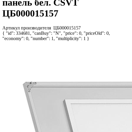
панель бел. CSVT
ЦБ000015157
Артикул производителя
ЦБ000015157
{ "id": 334681, "canBuy": "N", "price": 0, "priceOld": 0,
"economy": 0, "number": 1, "multiplicity": 1 }