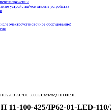
т перенапряжений
льные устройства/монтажные устройства
ии
числе электроустановочное оборудование)
еля
-110/220В AC/DC 5000К Световод НП.002.01
 11-100-425/IP62-01-LED-110