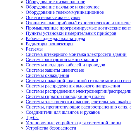
Оборудование низковольтное
Оборудование паяльное и сварочное
Оборудование телекоммуникационное
Осветительные аксессуары
Отопительные приборы/Технологические и инжене
Промышленные программируемые логические кон
Пункты установки измерительных приборов
Рабочая одежда, охрана труда
Радиаторы, конвекторы
Разъемы
Система штекерного монтажа электросети зданий
Система электромонтажных колонн
Системы ввода для кабелей и проводов
Системы защиты шланговые
Системы охлаждения
Системы пожарной, охранной сигнализации и сис
Системы распределения высокого напряжения
Системы распределения электроэнергии/распредел
Системы скрытой проводки под полом
Системы электрических распределительных шкафо
Системы, препятствующие распространению огня, 
Соединители для шлангов и рукавов
Трубы
Установочные устройства для системной шины
Устройства безопасности