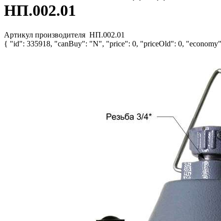
НП.002.01
Артикул производителя
НП.002.01
{ "id": 335918, "canBuy": "N", "price": 0, "priceOld": 0, "economy":