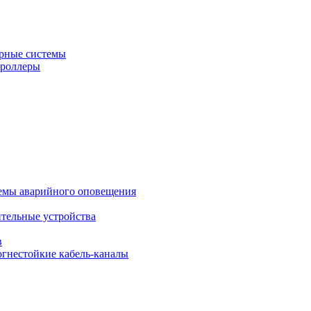
рные системы
троллеры
темы аварийного оповещения
ительные устройства
в
огнестойкие кабель-каналы