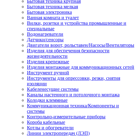
Бытовая техника крупная
Бытовая техника мелкая
Бытовая электроника
Ванная комната и туалет
Вилки, розетки и устройства промышленные и
специальные
Водонагреватели
Датчики/сенсоры
Двигатели ворот, рольставен/Насосы/Вентиляторы
Изделия для обеспечения безопасности
жизнедеятельности
Изделия крепежные
Изделия монтажные для коммуникационных сетей
Инструмент ручной
Инструменты для опрессовки, резки, снятия
изоляции
Кабеленесущие системы
Каналы настенного и потолочного монтажа
Колодки клеммные
Коммуникационная техника/Компоненты и
системы
Контрольно-измерительные приборы
Короба кабельные
Котлы и обогреватели
Линии электропередач (ЛЭП)