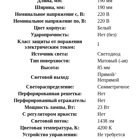
Длина, мм:
190 мм
Ширина, мм:
190 мм
Номинальное напряжение с, В:
220 В
Номинальное напряжение по, В:
220 В
Цвет корпуса:
Белый
Ударопрочность:
Нет (без)
Класс защиты от поражения
I
электрическим током:
Источник света:
Светодиод
Тип поверхности:
Матовый (-ая)
Высота:
85 мм
Прямой/
Световой выход:
Непрямой
Светораспределение:
Симметричное
Перфорированная решетка:
Нет
Перфорированный отражатель:
Нет
Мощность лампы, Вт:
23 Вт
С регулятором яркости:
Нет
Световой поток:
1438 лм
Цветовая температура, К:
4200 К
Устройство управления:
Не требуется