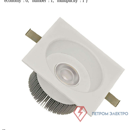
"economy": 0, "number": 1, "multiplicity": 1 }