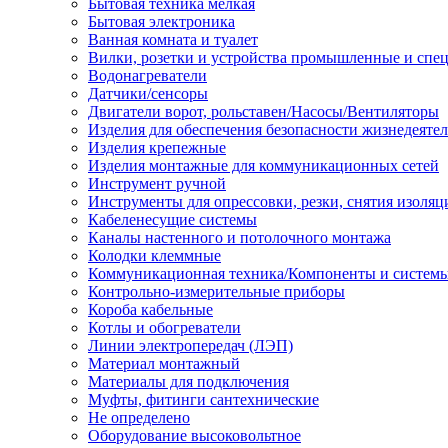
Бытовая техника мелкая
Бытовая электроника
Ванная комната и туалет
Вилки, розетки и устройства промышленные и спе
Водонагреватели
Датчики/сенсоры
Двигатели ворот, рольставен/Насосы/Вентиляторы
Изделия для обеспечения безопасности жизнедеяте
Изделия крепежные
Изделия монтажные для коммуникационных сетей
Инструмент ручной
Инструменты для опрессовки, резки, снятия изоляц
Кабеленесущие системы
Каналы настенного и потолочного монтажа
Колодки клеммные
Коммуникационная техника/Компоненты и систем
Контрольно-измерительные приборы
Короба кабельные
Котлы и обогреватели
Линии электропередач (ЛЭП)
Материал монтажный
Материалы для подключения
Муфты, фитинги сантехнические
Не определено
Оборудование высоковольтное