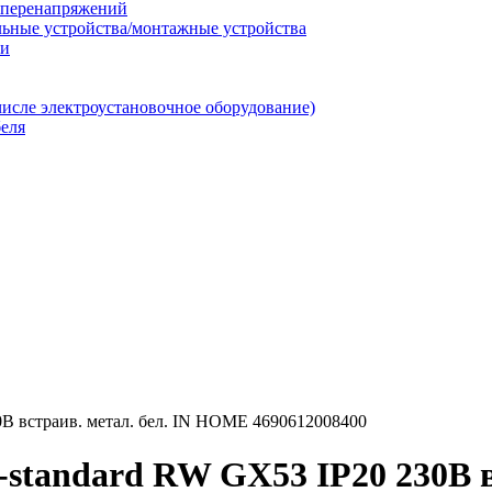
т перенапряжений
льные устройства/монтажные устройства
ии
числе электроустановочное оборудование)
еля
В встраив. метал. бел. IN HOME 4690612008400
tandard RW GX53 IP20 230В в