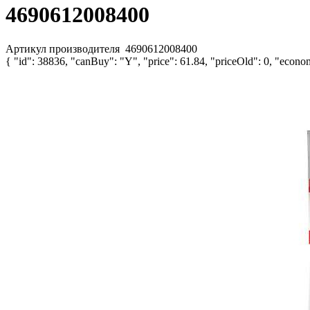
4690612008400
Артикул производителя
4690612008400
{ "id": 38836, "canBuy": "Y", "price": 61.84, "priceOld": 0, "econom