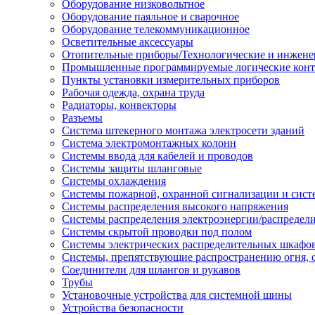
Оборудование низковольтное
Оборудование паяльное и сварочное
Оборудование телекоммуникационное
Осветительные аксессуары
Отопительные приборы/Технологические и инжене
Промышленные программируемые логические кон
Пункты установки измерительных приборов
Рабочая одежда, охрана труда
Радиаторы, конвекторы
Разъемы
Система штекерного монтажа электросети зданий
Система электромонтажных колонн
Системы ввода для кабелей и проводов
Системы защиты шланговые
Системы охлаждения
Системы пожарной, охранной сигнализации и сис
Системы распределения высокого напряжения
Системы распределения электроэнергии/распредел
Системы скрытой проводки под полом
Системы электрических распределительных шкафо
Системы, препятствующие распространению огня, 
Соединители для шлангов и рукавов
Трубы
Установочные устройства для системной шины
Устройства безопасности