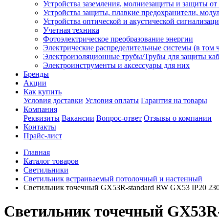
Устройства заземления, молниезащиты и защиты о
Устройства защиты, плавкие предохранители, моду
Устройства оптической и акустической сигнализац
Учетная техника
Фотоэлектрическое преобразование энергии
Электрические распределительные системы (в том 
Электроизоляционные трубы/Трубы для защиты каб
Электроинструменты и аксессуары для них
Бренды
Акции
Как купить
Условия доставки
Условия оплаты
Гарантия на товары
Компания
Реквизиты
Вакансии
Вопрос-ответ
Отзывы о компании
Контакты
Прайс-лист
Главная
Каталог товаров
Светильники
Светильник встраиваемый потолочный и настенный
Светильник точечный GX53R-standard RW GX53 IP20 230
Светильник точечный GX53R-s