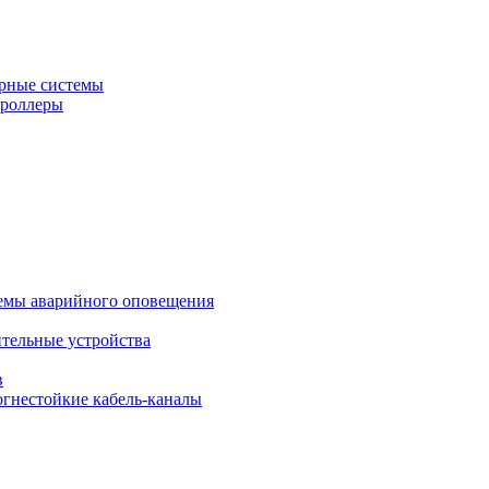
рные системы
троллеры
темы аварийного оповещения
ительные устройства
в
огнестойкие кабель-каналы