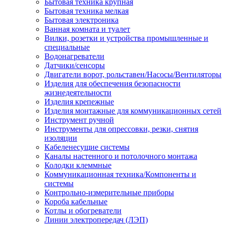
Бытовая техника крупная
Бытовая техника мелкая
Бытовая электроника
Ванная комната и туалет
Вилки, розетки и устройства промышленные и
специальные
Водонагреватели
Датчики/сенсоры
Двигатели ворот, рольставен/Насосы/Вентиляторы
Изделия для обеспечения безопасности
жизнедеятельности
Изделия крепежные
Изделия монтажные для коммуникационных сетей
Инструмент ручной
Инструменты для опрессовки, резки, снятия
изоляции
Кабеленесущие системы
Каналы настенного и потолочного монтажа
Колодки клеммные
Коммуникационная техника/Компоненты и
системы
Контрольно-измерительные приборы
Короба кабельные
Котлы и обогреватели
Линии электропередач (ЛЭП)