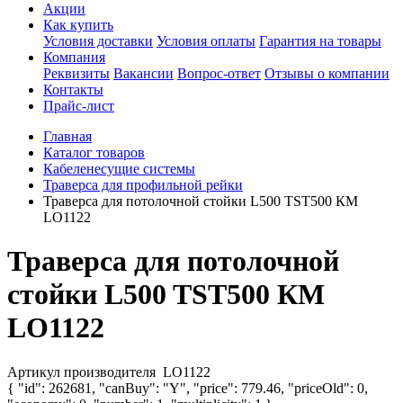
Акции
Как купить
Условия доставки
Условия оплаты
Гарантия на товары
Компания
Реквизиты
Вакансии
Вопрос-ответ
Отзывы о компании
Контакты
Прайс-лист
Главная
Каталог товаров
Кабеленесущие системы
Траверса для профильной рейки
Траверса для потолочной стойки L500 TST500 КМ
LO1122
Траверса для потолочной
стойки L500 TST500 КМ
LO1122
Артикул производителя
LO1122
{ "id": 262681, "canBuy": "Y", "price": 779.46, "priceOld": 0,