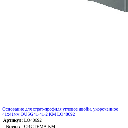
Основание для страт-профиля угловое двойн. укороченное
41х41мм OUSG41-41-2 КМ LO48692
Артикул:
LO48692
Бренд:
СИСТЕМА КМ