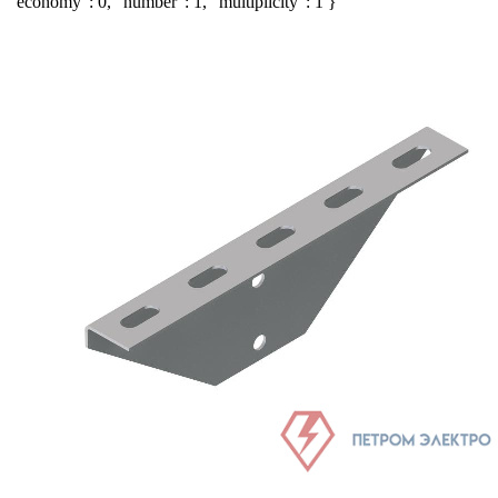
"economy": 0, "number": 1, "multiplicity": 1 }