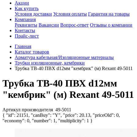
Акции
Как купить
Условия доставки
Условия оплаты
Гарантия на товары
Компания
Реквизиты
Вакансии
Вопрос-ответ
Отзывы о компании
Контакты
Прайс-лист
Главная
Каталог товаров
Арматура кабельная/Изоляционные материалы
Трубки изоляционные, кембрики
Трубка ТВ-40 ПВХ d12мм "кембрик" (м) Rexant 49-5011
Трубка ТВ-40 ПВХ d12мм
"кембрик" (м) Rexant 49-5011
Артикул производителя
49-5011
{ "id": 21151, "canBuy": "Y", "price": 20.13, "priceOld": 0,
"economy": 0, "number": 1, "multiplicity": 1 }