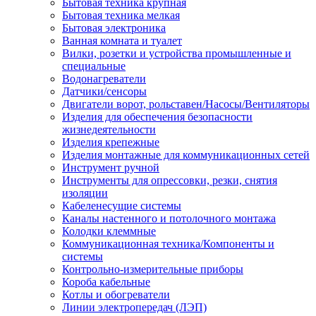
Бытовая техника крупная
Бытовая техника мелкая
Бытовая электроника
Ванная комната и туалет
Вилки, розетки и устройства промышленные и
специальные
Водонагреватели
Датчики/сенсоры
Двигатели ворот, рольставен/Насосы/Вентиляторы
Изделия для обеспечения безопасности
жизнедеятельности
Изделия крепежные
Изделия монтажные для коммуникационных сетей
Инструмент ручной
Инструменты для опрессовки, резки, снятия
изоляции
Кабеленесущие системы
Каналы настенного и потолочного монтажа
Колодки клеммные
Коммуникационная техника/Компоненты и
системы
Контрольно-измерительные приборы
Короба кабельные
Котлы и обогреватели
Линии электропередач (ЛЭП)