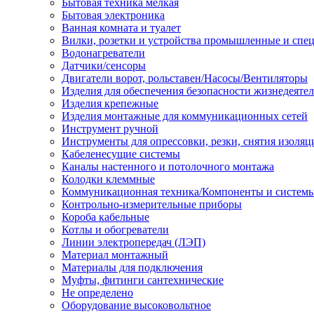
Бытовая техника мелкая
Бытовая электроника
Ванная комната и туалет
Вилки, розетки и устройства промышленные и спе
Водонагреватели
Датчики/сенсоры
Двигатели ворот, рольставен/Насосы/Вентиляторы
Изделия для обеспечения безопасности жизнедеяте
Изделия крепежные
Изделия монтажные для коммуникационных сетей
Инструмент ручной
Инструменты для опрессовки, резки, снятия изоляц
Кабеленесущие системы
Каналы настенного и потолочного монтажа
Колодки клеммные
Коммуникационная техника/Компоненты и систем
Контрольно-измерительные приборы
Короба кабельные
Котлы и обогреватели
Линии электропередач (ЛЭП)
Материал монтажный
Материалы для подключения
Муфты, фитинги сантехнические
Не определено
Оборудование высоковольтное