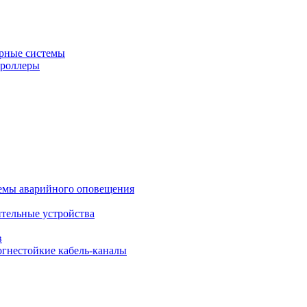
рные системы
троллеры
темы аварийного оповещения
ительные устройства
в
огнестойкие кабель-каналы