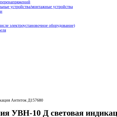
т перенапряжений
льные устройства/монтажные устройства
ии
числе электроустановочное оборудование)
еля
икация Антиток Д157680
ия УВН-10 Д световая индика