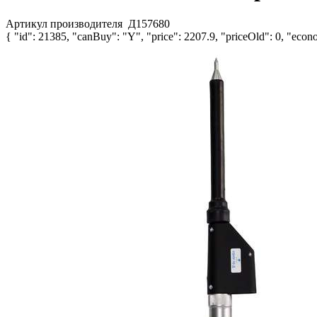
Артикул производителя
Д157680
{ "id": 21385, "canBuy": "Y", "price": 2207.9, "priceOld": 0, "econo