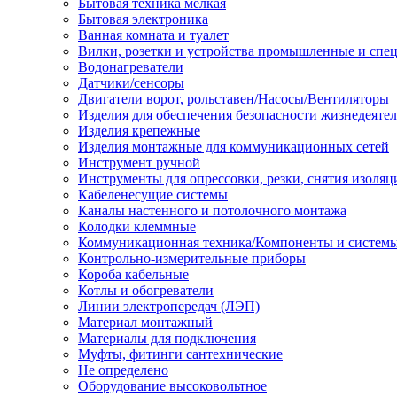
Бытовая техника мелкая
Бытовая электроника
Ванная комната и туалет
Вилки, розетки и устройства промышленные и спе
Водонагреватели
Датчики/сенсоры
Двигатели ворот, рольставен/Насосы/Вентиляторы
Изделия для обеспечения безопасности жизнедеяте
Изделия крепежные
Изделия монтажные для коммуникационных сетей
Инструмент ручной
Инструменты для опрессовки, резки, снятия изоляц
Кабеленесущие системы
Каналы настенного и потолочного монтажа
Колодки клеммные
Коммуникационная техника/Компоненты и систем
Контрольно-измерительные приборы
Короба кабельные
Котлы и обогреватели
Линии электропередач (ЛЭП)
Материал монтажный
Материалы для подключения
Муфты, фитинги сантехнические
Не определено
Оборудование высоковольтное