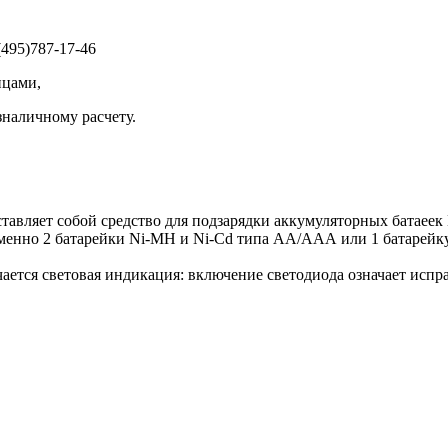
495)787-17-46
ицами,
зналичному расчету.
ставляет собой средство для подзарядки аккумуляторных батаеек
менно 2 батарейки Ni-MH и Ni-Cd типа АА/ААА или 1 батарейку 9
ается световая индикация: включение светодиода означает испр