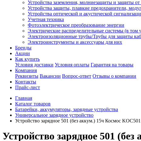
Устройства заземления, молниезащиты и защиты о
Устройства защиты, плавкие предохранители, моду
Устройства оптической и акустической сигнализац
Учетная техника
Фотоэлектрическое преобразование энергии
Электрические распределительные системы (в том 
Электроизоляционные трубы/Трубы для защиты каб
Электроинструменты и аксессуары для них
Бренды
Акции
Как купить
Условия доставки
Условия оплаты
Гарантия на товары
Компания
Реквизиты
Вакансии
Вопрос-ответ
Отзывы о компании
Контакты
Прайс-лист
Главная
Каталог товаров
Батарейки, аккумуляторы, зарядные устройства
Универсальное зарядное устройство
Устройство зарядное 501 (без аккум.) 15ч Космос KOC501
Устройство зарядное 501 (без