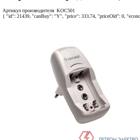
Артикул производителя
KOC501
{ "id": 21439, "canBuy": "Y", "price": 333.74, "priceOld": 0, "econo