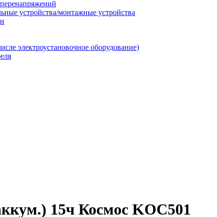
т перенапряжений
льные устройства/монтажные устройства
ии
числе электроустановочное оборудование)
еля
 аккум.) 15ч Космос KOC501