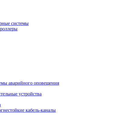
рные системы
троллеры
темы аварийного оповещения
ительные устройства
в
огнестойкие кабель-каналы