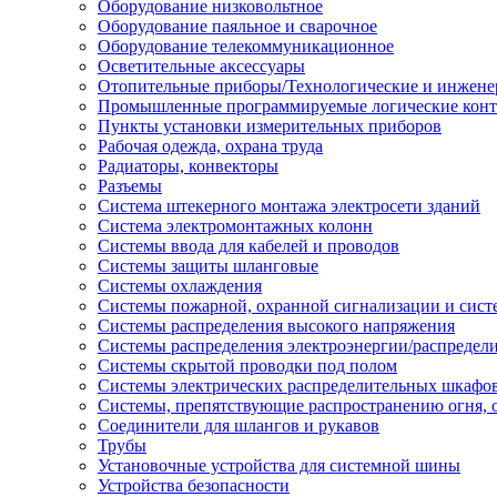
Оборудование низковольтное
Оборудование паяльное и сварочное
Оборудование телекоммуникационное
Осветительные аксессуары
Отопительные приборы/Технологические и инжене
Промышленные программируемые логические кон
Пункты установки измерительных приборов
Рабочая одежда, охрана труда
Радиаторы, конвекторы
Разъемы
Система штекерного монтажа электросети зданий
Система электромонтажных колонн
Системы ввода для кабелей и проводов
Системы защиты шланговые
Системы охлаждения
Системы пожарной, охранной сигнализации и сис
Системы распределения высокого напряжения
Системы распределения электроэнергии/распредел
Системы скрытой проводки под полом
Системы электрических распределительных шкафо
Системы, препятствующие распространению огня, 
Соединители для шлангов и рукавов
Трубы
Установочные устройства для системной шины
Устройства безопасности