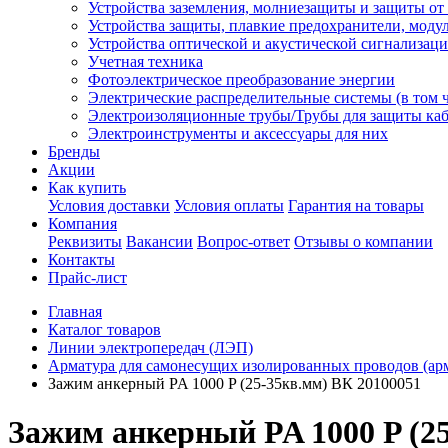
Устройства заземления, молниезащиты и защиты о
Устройства защиты, плавкие предохранители, моду
Устройства оптической и акустической сигнализац
Учетная техника
Фотоэлектрическое преобразование энергии
Электрические распределительные системы (в том 
Электроизоляционные трубы/Трубы для защиты каб
Электроинструменты и аксессуары для них
Бренды
Акции
Как купить
Условия доставки
Условия оплаты
Гарантия на товары
Компания
Реквизиты
Вакансии
Вопрос-ответ
Отзывы о компании
Контакты
Прайс-лист
Главная
Каталог товаров
Линии электропередач (ЛЭП)
Арматура для самонесущих изолированных проводов (ар
Зажим анкерный PA 1000 P (25-35кв.мм) ВК 20100051
Зажим анкерный PA 1000 P (2