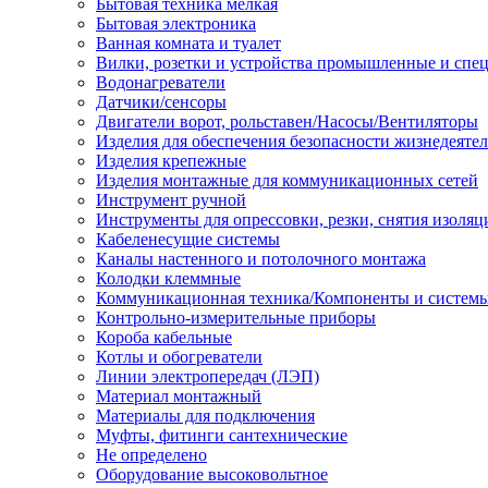
Бытовая техника мелкая
Бытовая электроника
Ванная комната и туалет
Вилки, розетки и устройства промышленные и спе
Водонагреватели
Датчики/сенсоры
Двигатели ворот, рольставен/Насосы/Вентиляторы
Изделия для обеспечения безопасности жизнедеяте
Изделия крепежные
Изделия монтажные для коммуникационных сетей
Инструмент ручной
Инструменты для опрессовки, резки, снятия изоляц
Кабеленесущие системы
Каналы настенного и потолочного монтажа
Колодки клеммные
Коммуникационная техника/Компоненты и систем
Контрольно-измерительные приборы
Короба кабельные
Котлы и обогреватели
Линии электропередач (ЛЭП)
Материал монтажный
Материалы для подключения
Муфты, фитинги сантехнические
Не определено
Оборудование высоковольтное