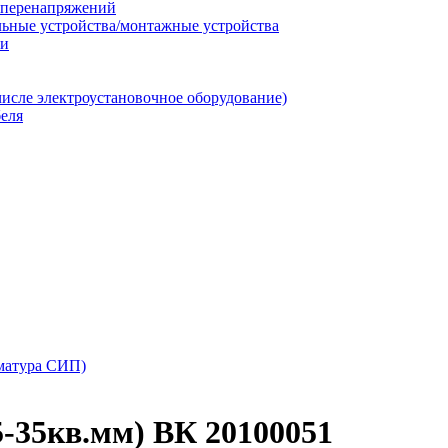
т перенапряжений
льные устройства/монтажные устройства
ии
числе электроустановочное оборудование)
еля
матура СИП)
5-35кв.мм) ВК 20100051