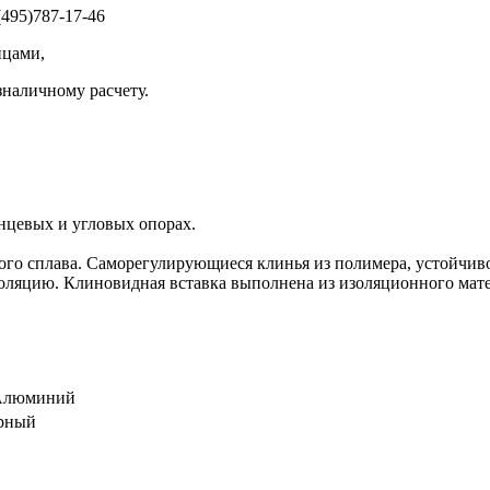
495)787-17-46
ицами,
зналичному расчету.
цевых и угловых опорах.
о сплава. Саморегулирующиеся клинья из полимера, устойчиво
золяцию. Клиновидная вставка выполнена из изоляционного м
Алюминий
рный