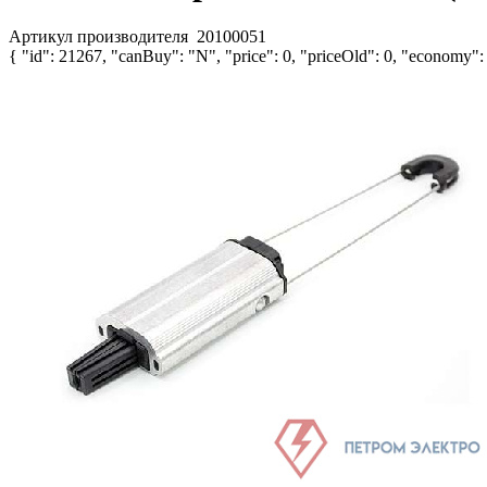
Артикул производителя
20100051
{ "id": 21267, "canBuy": "N", "price": 0, "priceOld": 0, "economy": 0