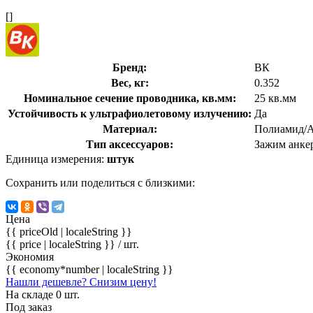
[]
Бренд:
ВК
Вес, кг:
0.352
Номинальное сечение проводника, кв.мм:
25 кв.мм
Устойчивость к ультрафиолетовому излучению:
Да
Материал:
Полиамид/
Тип аксессуаров:
Зажим анке
Единица измерения:
штук
Сохранить или поделиться с близкими:
Цена
{{ priceOld | localeString }}
{{ price | localeString }}
/ шт.
Экономия
{{ economy*number | localeString }}
Нашли дешевле? Снизим цену!
На складе 0 шт.
Под заказ