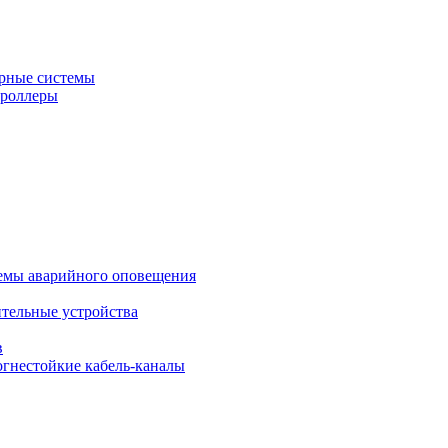
рные системы
троллеры
темы аварийного оповещения
ительные устройства
в
огнестойкие кабель-каналы