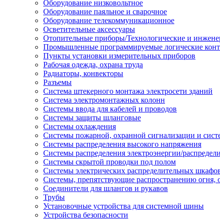
Оборудование низковольтное
Оборудование паяльное и сварочное
Оборудование телекоммуникационное
Осветительные аксессуары
Отопительные приборы/Технологические и инжене
Промышленные программируемые логические кон
Пункты установки измерительных приборов
Рабочая одежда, охрана труда
Радиаторы, конвекторы
Разъемы
Система штекерного монтажа электросети зданий
Система электромонтажных колонн
Системы ввода для кабелей и проводов
Системы защиты шланговые
Системы охлаждения
Системы пожарной, охранной сигнализации и сис
Системы распределения высокого напряжения
Системы распределения электроэнергии/распредел
Системы скрытой проводки под полом
Системы электрических распределительных шкафо
Системы, препятствующие распространению огня, 
Соединители для шлангов и рукавов
Трубы
Установочные устройства для системной шины
Устройства безопасности