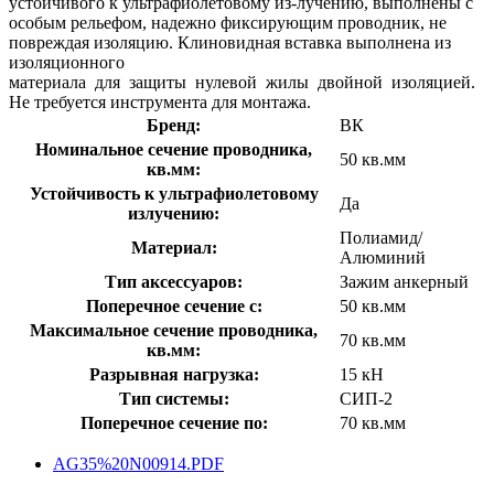
устойчивого к ультрафиолетовому из-лучению, выполнены с
особым рельефом, надежно фиксирующим проводник, не
повреждая изоляцию. Клиновидная вставка выполнена из
изоляционного
материала для защиты нулевой жилы двойной изоляцией.
Не требуется инструмента для монтажа.
Бренд:
ВК
Номинальное сечение проводника,
50 кв.мм
кв.мм:
Устойчивость к ультрафиолетовому
Да
излучению:
Полиамид/
Материал:
Алюминий
Тип аксессуаров:
Зажим анкерный
Поперечное сечение с:
50 кв.мм
Максимальное сечение проводника,
70 кв.мм
кв.мм:
Разрывная нагрузка:
15 кН
Тип системы:
СИП-2
Поперечное сечение по:
70 кв.мм
AG35%20N00914.PDF