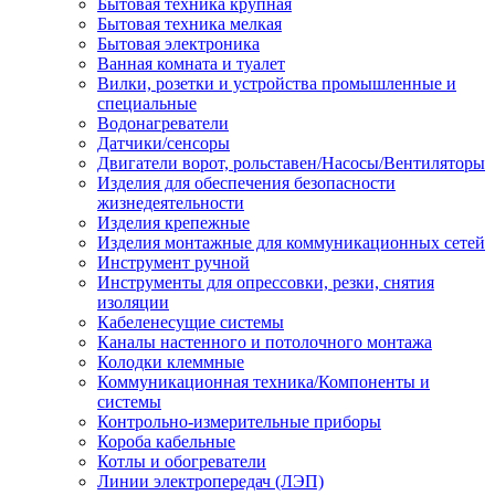
Бытовая техника крупная
Бытовая техника мелкая
Бытовая электроника
Ванная комната и туалет
Вилки, розетки и устройства промышленные и
специальные
Водонагреватели
Датчики/сенсоры
Двигатели ворот, рольставен/Насосы/Вентиляторы
Изделия для обеспечения безопасности
жизнедеятельности
Изделия крепежные
Изделия монтажные для коммуникационных сетей
Инструмент ручной
Инструменты для опрессовки, резки, снятия
изоляции
Кабеленесущие системы
Каналы настенного и потолочного монтажа
Колодки клеммные
Коммуникационная техника/Компоненты и
системы
Контрольно-измерительные приборы
Короба кабельные
Котлы и обогреватели
Линии электропередач (ЛЭП)