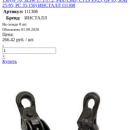
150) (Р 70; SLIW 17.1/17.2; P4X-150D; CT1S 95-25; OP 95; ЗОИ
25-95; PC 35-150) ИНСТАЛЛ 111308
Артикул:
111308
Бренд:
ИНСТАЛЛ
На складе 8 шт.
Обновлено 01.08.2026
Цена:
266.42 руб. / шт.
-
+
Купить