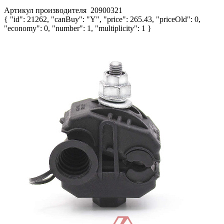
Артикул производителя
20900321
{ "id": 21262, "canBuy": "Y", "price": 265.43, "priceOld": 0,
"economy": 0, "number": 1, "multiplicity": 1 }