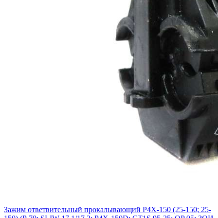
Зажим ответвительный прокалывающий P4X-150 (25-150; 25-