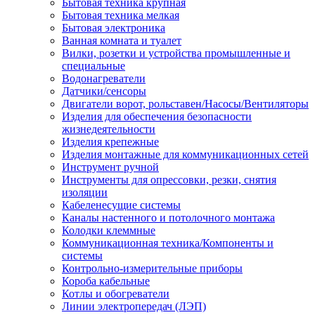
Бытовая техника крупная
Бытовая техника мелкая
Бытовая электроника
Ванная комната и туалет
Вилки, розетки и устройства промышленные и
специальные
Водонагреватели
Датчики/сенсоры
Двигатели ворот, рольставен/Насосы/Вентиляторы
Изделия для обеспечения безопасности
жизнедеятельности
Изделия крепежные
Изделия монтажные для коммуникационных сетей
Инструмент ручной
Инструменты для опрессовки, резки, снятия
изоляции
Кабеленесущие системы
Каналы настенного и потолочного монтажа
Колодки клеммные
Коммуникационная техника/Компоненты и
системы
Контрольно-измерительные приборы
Короба кабельные
Котлы и обогреватели
Линии электропередач (ЛЭП)