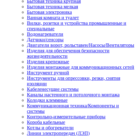
Бытовая техника крупная
Бытовая техника мелкая
Бытовая электроника
Ванная комната и туалет
Вилки, розетки и устройства промышленные и
специальные
Водонагреватели
Датчики/сенсоры
Двигатели ворот, рольставен/Насосы/Вентиляторы
Изделия для обеспечения безопасности
жизнедеятельности
Изделия крепежные
Изделия монтажные для коммуникационных сетей
Инструмент ручной
Инструменты для опрессовки, резки, снятия
изоляции
Кабеленесущие системы
Каналы настенного и потолочного монтажа
Колодки клеммные
Коммуникационная техника/Компоненты и
системы
Контрольно-измерительные приборы
Короба кабельные
Котлы и обогреватели
Линии электропередач (ЛЭП)