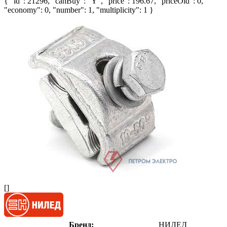
{ "id": 21296, "canBuy": "Y", "price": 196.67, "priceOld": 0,
"economy": 0, "number": 1, "multiplicity": 1 }
[]
Бренд:
НИЛЕД